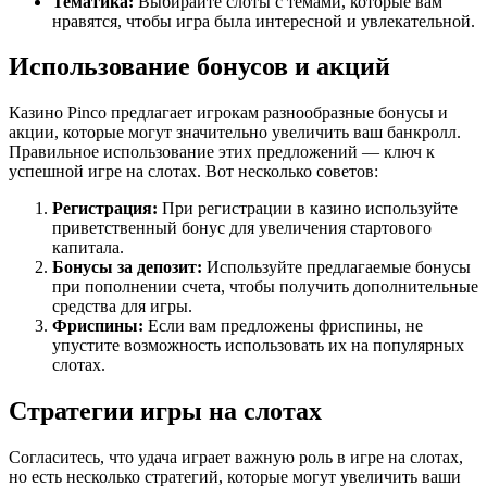
Тематика:
Выбирайте слоты с темами, которые вам
нравятся, чтобы игра была интересной и увлекательной.
Использование бонусов и акций
Казино Pinco предлагает игрокам разнообразные бонусы и
акции, которые могут значительно увеличить ваш банкролл.
Правильное использование этих предложений — ключ к
успешной игре на слотах. Вот несколько советов:
Регистрация:
При регистрации в казино используйте
приветственный бонус для увеличения стартового
капитала.
Бонусы за депозит:
Используйте предлагаемые бонусы
при пополнении счета, чтобы получить дополнительные
средства для игры.
Фриспины:
Если вам предложены фриспины, не
упустите возможность использовать их на популярных
слотах.
Стратегии игры на слотах
Согласитесь, что удача играет важную роль в игре на слотах,
но есть несколько стратегий, которые могут увеличить ваши