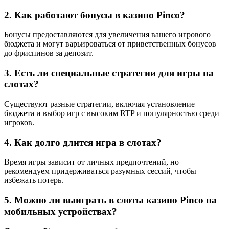
2. Как работают бонусы в казино Pinco?
Бонусы предоставляются для увеличения вашего игрового
бюджета и могут варьироваться от приветственных бонусов
до фриспинов за депозит.
3. Есть ли специальные стратегии для игры на
слотах?
Существуют разные стратегии, включая установление
бюджета и выбор игр с высоким RTP и популярностью среди
игроков.
4. Как долго длится игра в слотах?
Время игры зависит от личных предпочтений, но
рекомендуем придерживаться разумных сессий, чтобы
избежать потерь.
5. Можно ли выиграть в слоты казино Pinco на
мобильных устройствах?