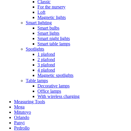
Classic
For the nursery
Loft
Magnetic lights
Smart lighting
Smart bulbs
Smart lights
Smart night lights
Smart table lamps
Spotlights
1 plafond
2 plafond
3 plafond
4 plafond
Magnetic spotlights
Table lamps
Decorative lamps
Office lamps
With wireless charging
Measuring Tools
Mega
Mitutoyo
Orlando
Panyi
Pedrollo