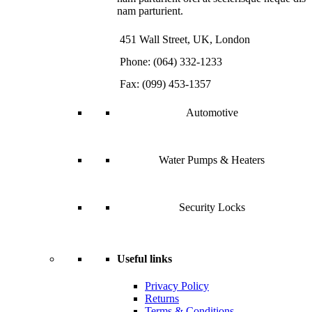
nam parturient.
451 Wall Street, UK, London
Phone: (064) 332-1233
Fax: (099) 453-1357
Automotive
Water Pumps & Heaters
Security Locks
Useful links
Privacy Policy
Returns
Terms & Conditions