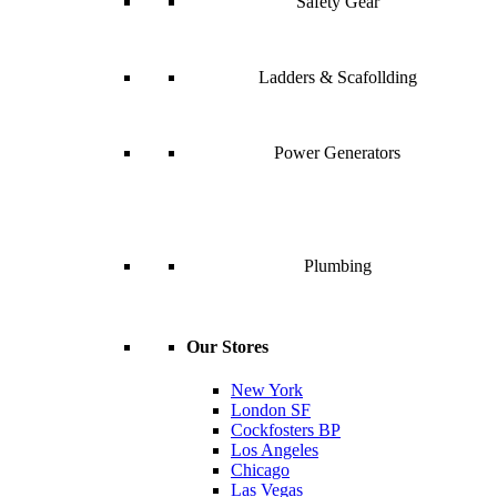
Safety Gear
Ladders & Scafollding
Power Generators
Plumbing
Our Stores
New York
London SF
Cockfosters BP
Los Angeles
Chicago
Las Vegas