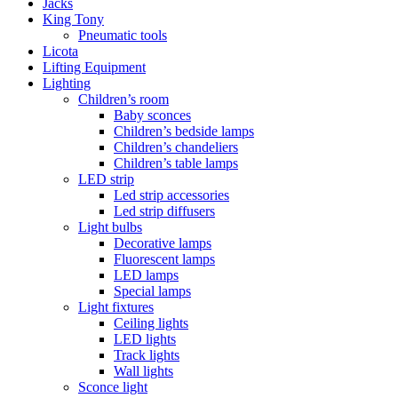
Jacks
King Tony
Pneumatic tools
Licota
Lifting Equipment
Lighting
Children’s room
Baby sconces
Children’s bedside lamps
Children’s chandeliers
Children’s table lamps
LED strip
Led strip accessories
Led strip diffusers
Light bulbs
Decorative lamps
Fluorescent lamps
LED lamps
Special lamps
Light fixtures
Ceiling lights
LED lights
Track lights
Wall lights
Sconce light