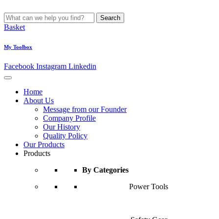
Search
Basket
My Toolbox
Facebook
Instagram
Linkedin
Home
About Us
Message from our Founder
Company Profile
Our History
Quality Policy
Our Products
Products
By Categories
Power Tools