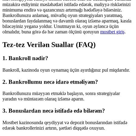
müzakirə etdiyimiz məsləhətləri istifadə edərək, maliyyə risklərinizi
minimuma endirə və qazancınızı artırmağı hədəfləyə bilərsiniz.
Bankrollunuzu anlamaq, müvafiq oyun strategiyaları yaratmaq,
bonuslardan faydalanmaq və davamlı olaraq izləmə aparmaq, kasıla
biləcəyiniz yeganə yoldur. Unutmayın ki, oyun əyləncə üçün
olmalıdır, buna görə də hər zaman ölçünü qoruyun
mostbet giriş
.
Tez-tez Verilən Suallar (FAQ)
1. Bankroll nədir?
Bankroll, kazinoda oyun oynamaq üçün ayırdığınız pul miqdarıdır.
2. Bankrollumu necə idarə etməliyəm?
Bankrollunuzu müəyyən etməklə başlayın, sonra strategiyalar
yaradın və müntəzəm olaraq izləmə aparın.
3. Bonuslardan necə istifadə edə bilərəm?
Mostbet kazinosunda qeydiyyat və depozit bonuslarından istifadə
edərək bankrollerinizi artırın, şərtləri diqqətlə oxuyun.