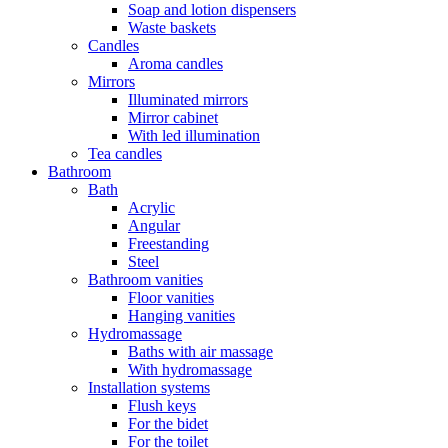
Soap and lotion dispensers
Waste baskets
Candles
Aroma candles
Mirrors
Illuminated mirrors
Mirror cabinet
With led illumination
Tea candles
Bathroom
Bath
Acrylic
Angular
Freestanding
Steel
Bathroom vanities
Floor vanities
Hanging vanities
Hydromassage
Baths with air massage
With hydromassage
Installation systems
Flush keys
For the bidet
For the toilet