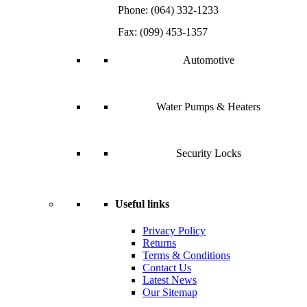
Phone: (064) 332-1233
Fax: (099) 453-1357
Automotive
Water Pumps & Heaters
Security Locks
Useful links
Privacy Policy
Returns
Terms & Conditions
Contact Us
Latest News
Our Sitemap