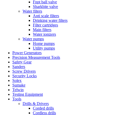
Fnpt ball valve
Sharkbite valve
Water filters
Anti scale filters
Drinking water filters
Filter cartridges
Main filters
Water ionizers
Water pumps
Home pumps
Utility pumps
Power Generators
Precision Measurement Tools
Safety Gear
Sanders
Screw Drivers
Security Locks
Solex
Sumake
Telwin
Testing Equipment
Tools
Drills & Drivers
Corded drills
Cordless drills