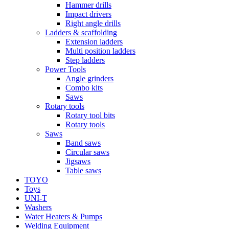
Hammer drills
Impact drivers
Right angle drills
Ladders & scaffolding
Extension ladders
Multi position ladders
Step ladders
Power Tools
Angle grinders
Combo kits
Saws
Rotary tools
Rotary tool bits
Rotary tools
Saws
Band saws
Circular saws
Jigsaws
Table saws
TOYO
Toys
UNI-T
Washers
Water Heaters & Pumps
Welding Equipment