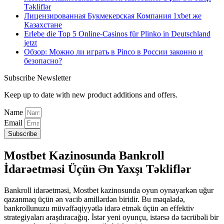
Təkliflər
Лицензированная Букмекерская Компания 1xbet же
Казахстане
Erlebe die Top 5 Online-Casinos für Plinko in Deutschland
jetzt
Обзор: Можно ли играть в Pinco в России законно и
безопасно?
Subscribe Newsletter
Keep up to date with new product additions and offers.
Name
Email
Subscribe
Mostbet Kazinosunda Bankroll
İdarəetməsi Üçün Ən Yaxşı Təkliflər
Bankroll idarəetməsi, Mostbet kazinosunda oyun oynayarkən uğur
qazanmaq üçün ən vacib amillərdən biridir. Bu məqalədə,
bankrollunuzu müvəffəqiyyətlə idarə etmək üçün ən effektiv
strategiyaları araşdıracağıq. İstər yeni oyunçu, istərsə də təcrübəli bir