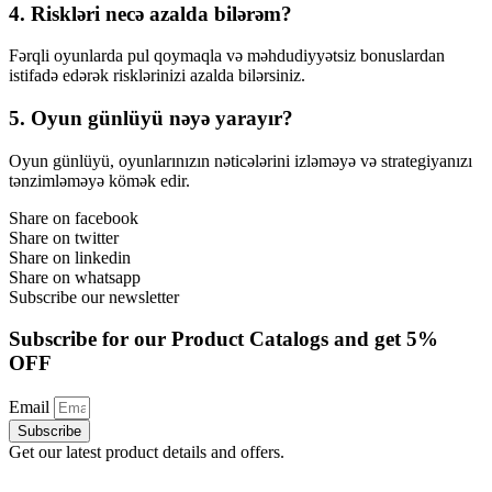
4. Riskləri necə azalda bilərəm?
Fərqli oyunlarda pul qoymaqla və məhdudiyyətsiz bonuslardan
istifadə edərək risklərinizi azalda bilərsiniz.
5. Oyun günlüyü nəyə yarayır?
Oyun günlüyü, oyunlarınızın nəticələrini izləməyə və strategiyanızı
tənzimləməyə kömək edir.
Share on facebook
Share on twitter
Share on linkedin
Share on whatsapp
Subscribe our newsletter
Subscribe for our Product Catalogs and get 5%
OFF
Email
Subscribe
Get our latest product details and offers.