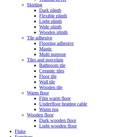
Skirting
Dark plinth
Flexible plinth
Light plinth
Wide plinth
Wooden plinth
Tile adhesive
Flooring adhesive
Mastic
Multi purpose
Tiles and porcelain
Bathroom tile
Ceramic tiles
Floor tile
Wall tile
Wooden tile
Warm floor
Film warm floor
Underfloor heating cable
Warm rug
Wooden floor
Dark wooden floor
Light wooden floor
Fluke
Furniture