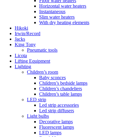
Floor water heaters
Horizontal water heaters
Instantaneous
Slim water heaters
With dry heating elements
Hikoki
Irwin/Record
Jacks
King Tony
Pneumatic tools
Licota
Lifting Equipment
Lighting
Children’s room
Baby sconces
Children’s bedside lamps
Children’s chandeliers
Children’s table lamps
LED strip
Led strip accessories
Led strip diffusers
Light bulbs
Decorative lamps
Fluorescent lamps
LED lamps