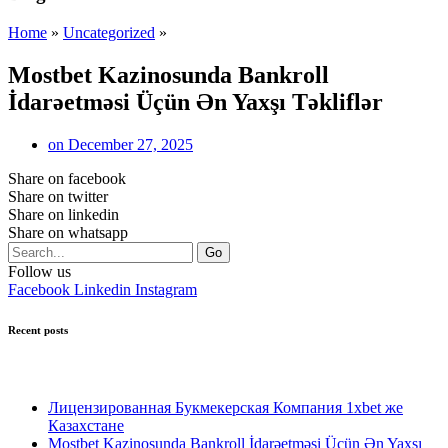
Home
»
Uncategorized
»
Mostbet Kazinosunda Bankroll
İdarəetməsi Üçün Ən Yaxşı Təkliflər
on
December 27, 2025
Share on facebook
Share on twitter
Share on linkedin
Share on whatsapp
Go
Follow us
Facebook
Linkedin
Instagram
Recent posts
Лицензированная Букмекерская Компания 1xbet же
Казахстане
Mostbet Kazinosunda Bankroll İdarəetməsi Üçün Ən Yaxşı