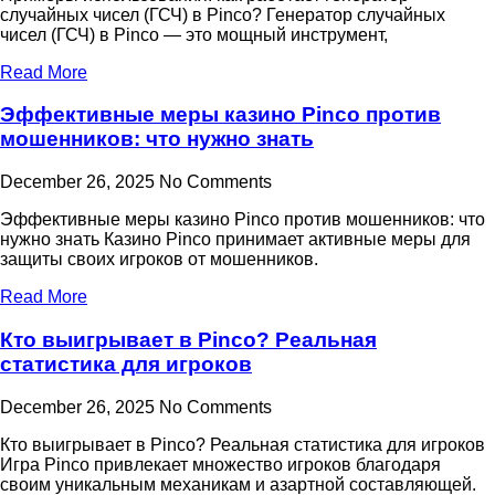
случайных чисел (ГСЧ) в Pinco? Генератор случайных
чисел (ГСЧ) в Pinco — это мощный инструмент,
Read More
Эффективные меры казино Pinco против
мошенников: что нужно знать
December 26, 2025
No Comments
Эффективные меры казино Pinco против мошенников: что
нужно знать Казино Pinco принимает активные меры для
защиты своих игроков от мошенников.
Read More
Кто выигрывает в Pinco? Реальная
статистика для игроков
December 26, 2025
No Comments
Кто выигрывает в Pinco? Реальная статистика для игроков
Игра Pinco привлекает множество игроков благодаря
своим уникальным механикам и азартной составляющей.