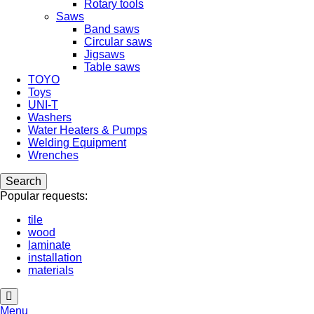
Rotary tools
Saws
Band saws
Circular saws
Jigsaws
Table saws
TOYO
Toys
UNI-T
Washers
Water Heaters & Pumps
Welding Equipment
Wrenches
Search
Popular requests:
tile
wood
laminate
installation
materials
Menu