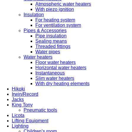
Atmospheric water heaters
With piezo ignition
Insulation
For heating system
For ventilation system
Pipes & Accessories
Pipe insulation
Sealing means
Threaded fittings
Water pipes
Water heaters
Floor water heaters
Horizontal water heaters
Instantaneous
Slim water heaters
With dry heating elements
Hikoki
Irwin/Record
Jacks
King Tony
Pneumatic tools
Licota
Lifting Equipment
Lighting
Children’s room