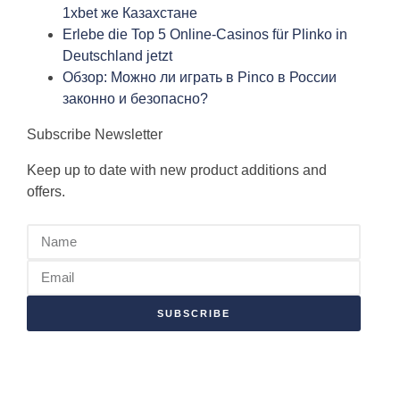
1xbet же Казахстане
Erlebe die Top 5 Online-Casinos für Plinko in
Deutschland jetzt
Обзор: Можно ли играть в Pinco в России
законно и безопасно?
Subscribe Newsletter
Keep up to date with new product additions and
offers.
SUBSCRIBE