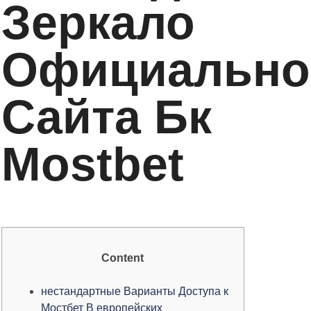
Зеркало
Официально
Сайта Бк
Mostbet
Content
нестандартные Варианты Доступа к
Мостбет В европейских