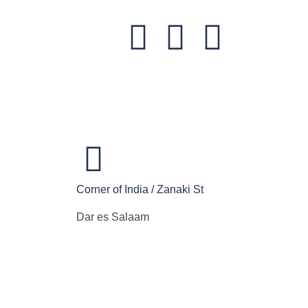
Corner of India / Zanaki St
Dar es Salaam