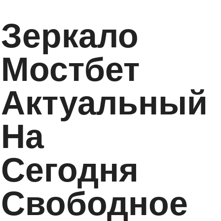
Зеркало
Мостбет
Актуальный
На
Сегодня
Свободное