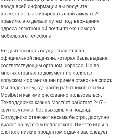
ввода всей информации вы получите
возможность активировать свой аккаунт. А
правило, это делали путем подтверждения
адреса электронной почты также номера
мобильного телефона.
Ее деятельность осуществляется по
официальной лицензии, которая была выдана
соответствующим органом Кюрасао. Но во
многих странах то документ не является
допуском к организации приема ставок на спорт.
Мы подскажем, где найти работников ссылки
Mostbet и как ими рискованно пользоваться.
Техподдержка казино Мостбет работает 24/7 –
круглосуточно, без выходных и подряд.
Сотрудники отвечают весьма быстро, доступно
диалог на русском пелларского. Вместо игры в
слотах с низкие процентом отдачи вас следует