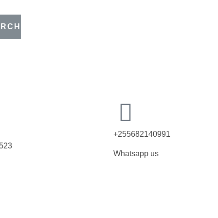
ARCH
+255682140991
523
Whatsapp us