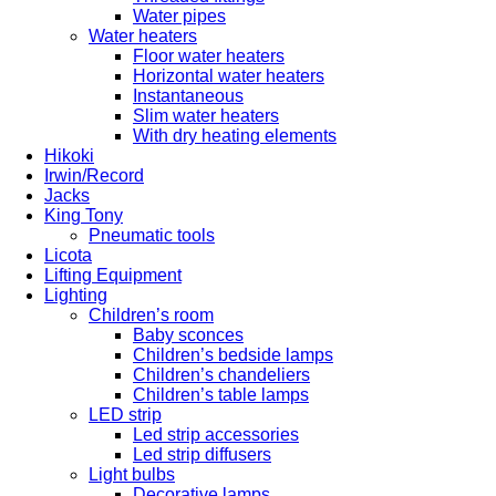
Water pipes
Water heaters
Floor water heaters
Horizontal water heaters
Instantaneous
Slim water heaters
With dry heating elements
Hikoki
Irwin/Record
Jacks
King Tony
Pneumatic tools
Licota
Lifting Equipment
Lighting
Children’s room
Baby sconces
Children’s bedside lamps
Children’s chandeliers
Children’s table lamps
LED strip
Led strip accessories
Led strip diffusers
Light bulbs
Decorative lamps