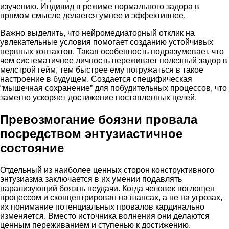
изучению. Индивид в режиме нормального задора в
прямом смысле делается умнее и эффективнее.
Важно выделить, что нейромедиаторный отклик на
увлекательные условия помогает созданию устойчивых
нервных контактов. Такая особенность подразумевает, что
чем систематичнее личность переживает полезный задор в
мелстрой гейм, тем быстрее ему погружаться в такое
настроение в будущем. Создается специфическая
“мышечная сохранение” для побудительных процессов, что
заметно ускоряет достижение поставленных целей.
Превозмогание боязни провала
посредством энтузиастичное
состояние
Отдельный из наиболее ценных сторон конструктивного
энтузиазма заключается в их умении подавлять
парализующий боязнь неудачи. Когда человек поглощен
процессом и сконцентрирован на шансах, а не на угрозах,
их понимание потенциальных провалов кардинально
изменяется. Вместо источника волнения они делаются
ценным переживанием и ступенью к достижению.