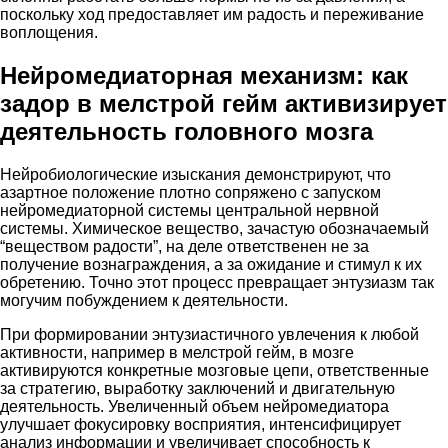
поскольку ход предоставляет им радость и переживание
воплощения.
Нейромедиаторная механизм: как
задор в мелстрой гейм активизирует
деятельность головного мозга
Нейробиологические изыскания демонстрируют, что
азартное положение плотно сопряжено с запуском
нейромедиаторной системы центральной нервной
системы. Химическое вещество, зачастую обозначаемый
“веществом радости”, на деле ответственен не за
получение вознаграждения, а за ожидание и стимул к их
обретению. Точно этот процесс превращает энтузиазм так
могучим побуждением к деятельности.
При формировании энтузиастичного увлечения к любой
активности, например в мелстрой гейм, в мозге
активируются конкретные мозговые цепи, ответственные
за стратегию, выработку заключений и двигательную
деятельность. Увеличенный объем нейромедиатора
улучшает фокусировку восприятия, интенсифицирует
анализ информации и увеличивает способность к