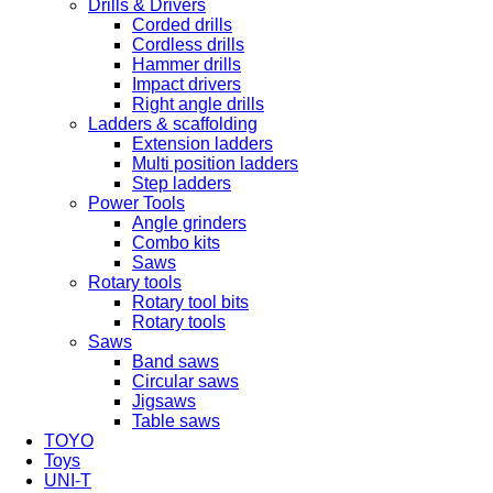
Drills & Drivers
Corded drills
Cordless drills
Hammer drills
Impact drivers
Right angle drills
Ladders & scaffolding
Extension ladders
Multi position ladders
Step ladders
Power Tools
Angle grinders
Combo kits
Saws
Rotary tools
Rotary tool bits
Rotary tools
Saws
Band saws
Circular saws
Jigsaws
Table saws
TOYO
Toys
UNI-T