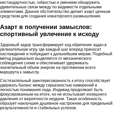
нестандартностью, гибкостью и умением обнаружить
удивительные связи между по видимости отдельными
элементами. Данное обстоятельство делает азарт ценным
средством для создания новаторского размышления.
Азарт в получении замыслов:
спортивный увлечение к исходу
Здоровый задор трансформирует ход обретения задач в
увлекательную игру, где каждый шаг вперед приносит
наслаждение и побуждает к дальнейшим мерам. Подобный
метод радикально выделяется от механического
соблюдения схеме и обеспечивает удерживать
значительный объем энергии на протяжении всего
маршрута к замыслу.
Состязательный заинтересованность к итогу способствует
удержать баланс между серьезностью намерений и
легкостью понимания хода. Индивид продолжает быть
фокусированным на итоге, но не испытывает излишнего
давления от вероятности неудачи. Такая особенность
образует наилучшее душевное настроение для предельной
результативности и стабильных успехов.