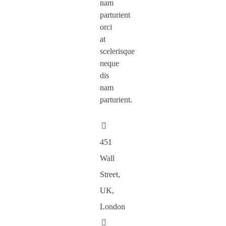
nam
parturient
orci
at
scelerisque
neque
dis
nam
parturient.
451
Wall
Street,
UK,
London