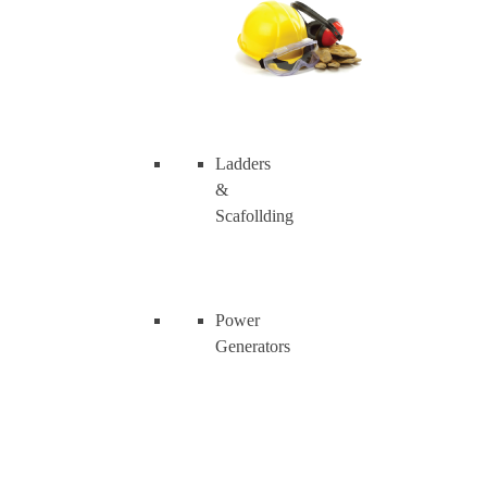
Ladders
&
Scafollding
Power
Generators