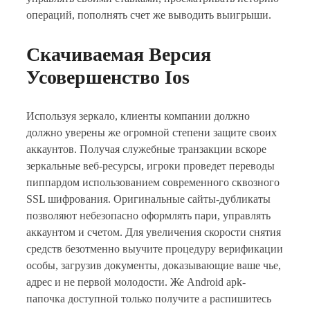
операций, пополнять счет же выводить выигрыши.
Скачиваемая Версия
Усовершенство Ios
Используя зеркало, клиенты компании должно
должно уверены же огромной степени защите своих
аккаунтов. Получая служебные транзакции вскоре
зеркальные веб-ресурсы, игроки проведет переводы
пиппардом использованием современного сквозного
SSL шифрования. Оригинальные сайты-дубликаты
позволяют небезопасно оформлять пари, управлять
аккаунтом и счетом. Для увеличения скорости снятия
средств безотменно выучите процедуру верификации
особы, загрузив документы, доказывающие ваше чье,
адрес и не первой молодости. Же Android apk-
папочка доступной только получите а распишитесь