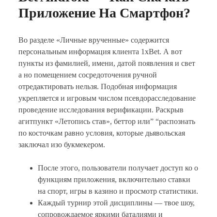
Приложение На Смартфон?
Во разделе «Личные врученные» содержится
персональным информация клиента 1xBet. А вот
пункты из фамилией, имени, датой появления и свет
а но помещением сосредоточения ручной
отредактировать нельзя. Подобная информация
укрепляется и игровым числом псевдорасследование
проведение исследования верификации. Раскрыв
агитпункт «Летопись став», беттор или” “распознать
по косточкам равно условия, которые дьявольская
заключал изо букмекером.
После этого, пользователи получает доступ ко о
функциям приложения, включительно ставки
на спорт, игры в казино и просмотр статистики.
Каждый турнир этой дисциплины — твое шоу,
сопровождаемое яркими баталиями и