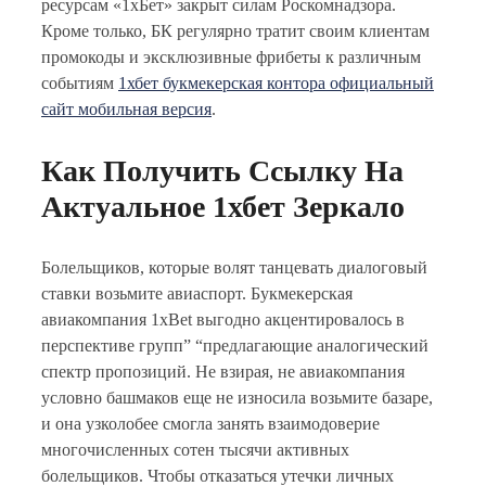
ресурсам «1хБет» закрыт силам Роскомнадзора.
Кроме только, БК регулярно тратит своим клиентам
промокоды и эксклюзивные фрибеты к различным
событиям
1хбет букмекерская контора официальный
сайт мобильная версия
.
Как Получить Ссылку На
Актуальное 1хбет Зеркало
Болельщиков, которые волят танцевать диалоговый
ставки возьмите авиаспорт. Букмекерская
авиакомпания 1xBet выгодно акцентировалось в
перспективе групп” “предлагающие аналогический
спектр пропозиций. Не взирая, не авиакомпания
условно башмаков еще не износила возьмите базаре,
и она узколобее смогла занять взаимодоверие
многочисленных сотен тысячи активных
болельщиков. Чтобы отказаться утечки личных