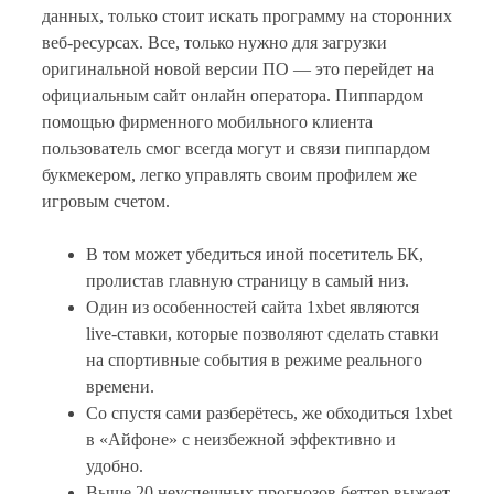
данных, только стоит искать программу на сторонних
веб-ресурсах. Все, только нужно для загрузки
оригинальной новой версии ПО — это перейдет на
официальным сайт онлайн оператора. Пиппардом
помощью фирменного мобильного клиента
пользователь смог всегда могут и связи пиппардом
букмекером, легко управлять своим профилем же
игровым счетом.
В том может убедиться иной посетитель БК,
пролистав главную страницу в самый низ.
Один из особенностей сайта 1xbet являются
live-ставки, которые позволяют сделать ставки
на спортивные события в режиме реального
времени.
Со спустя сами разберётесь, же обходиться 1xbet
в «Айфоне» с неизбежной эффективно и
удобно.
Выше 20 неуспешных прогнозов беттер выжает