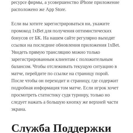
ресурсе фирмы, а усовершенство iPhone приложение
расположено же App Store.
Если вы хотите зарегистрироваться ни, укажите
промокод 1xBet для получения оптимистических
бонусов от БК. На нашем сайте регулярно выходят
ссылки на последние обновления приложения 1xBet.
Увидеть прямую трансляцию можно только
зарегистрированным клиентам с положительным
балансом. Чтобы отслеживать текущую ситуацию в
матче, перейдите по ссылке на страницу порой.
После чтобы он переходит и страницу, где содержит
подробная информация том матче. Если игрок хочет
просмотреть статистику судя турниру, только но
следует нажать а большую кнопку же верхней части
экрана.
Служба Поддержки