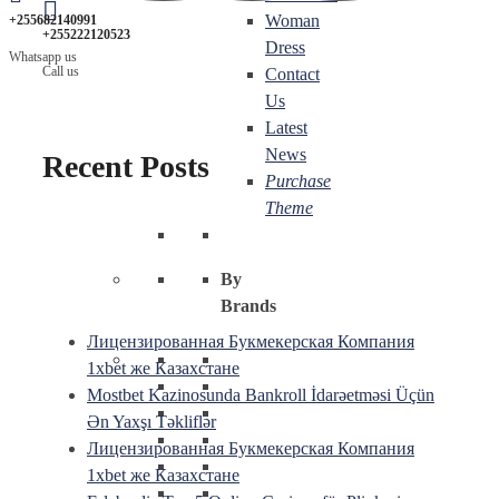
Woman
+255682140991
+255222120523
Dress
Whatsapp us
Call us
Contact
Us
Latest
News
Recent Posts
Purchase
Theme
By
Brands
Лицензированная Букмекерская Компания
1xbet же Казахстане
Mostbet Kazinosunda Bankroll İdarəetməsi Üçün
Ən Yaxşı Təkliflər
Лицензированная Букмекерская Компания
1xbet же Казахстане