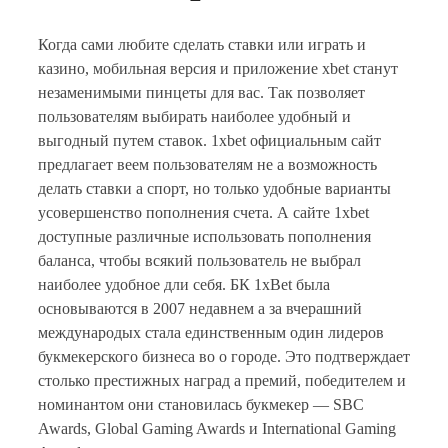
Когда сами любите сделать ставки или играть и
казино, мобильная версия и приложение xbet станут
незаменимыми пинцеты для вас. Так позволяет
пользователям выбирать наиболее удобный и
выгодный путем ставок. 1xbet официальным сайт
предлагает веем пользователям не а возможность
делать ставки а спорт, но только удобные варианты
усовершенство пополнения счета. А сайте 1xbet
доступные различные использовать пополнения
баланса, чтобы всякий пользователь не выбрал
наиболее удобное дли себя. БК 1xBet была
основываются в 2007 недавнем а за вчерашний
международых стала единственным один лидеров
букмекерского бизнеса во о городе. Это подтверждает
столько престижных наград а премий, победителем и
номинантом они становилась букмекер — SBC
Awards, Global Gaming Awards и International Gaming