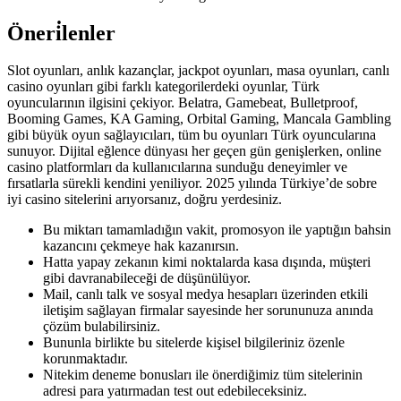
Öneri̇lenler
Slot oyunları, anlık kazançlar, jackpot oyunları, masa oyunları, canlı
casino oyunları gibi farklı kategorilerdeki oyunlar, Türk
oyuncularının ilgisini çekiyor. Belatra, Gamebeat, Bulletproof,
Booming Games, KA Gaming, Orbital Gaming, Mancala Gambling
gibi büyük oyun sağlayıcıları, tüm bu oyunları Türk oyuncularına
sunuyor. Dijital eğlence dünyası her geçen gün genişlerken, online
casino platformları da kullanıcılarına sunduğu deneyimler ve
fırsatlarla sürekli kendini yeniliyor. 2025 yılında Türkiye’de sobre
iyi casino sitelerini arıyorsanız, doğru yerdesiniz.
Bu miktarı tamamladığın vakit, promosyon ile yaptığın bahsin
kazancını çekmeye hak kazanırsın.
Hatta yapay zekanın kimi noktalarda kasa dışında, müşteri
gibi davranabileceği de düşünülüyor.
Mail, canlı talk ve sosyal medya hesapları üzerinden etkili
iletişim sağlayan firmalar sayesinde her sorununuza anında
çözüm bulabilirsiniz.
Bununla birlikte bu sitelerde kişisel bilgileriniz özenle
korunmaktadır.
Nitekim deneme bonusları ile önerdiğimiz tüm sitelerinin
adresi para yatırmadan test out edebileceksiniz.