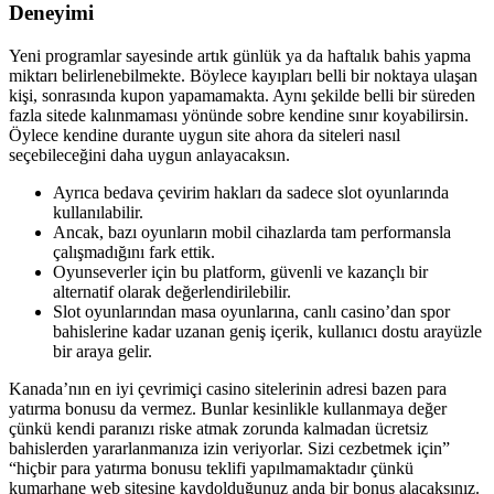
Deneyimi
Yeni programlar sayesinde artık günlük ya da haftalık bahis yapma
miktarı belirlenebilmekte. Böylece kayıpları belli bir noktaya ulaşan
kişi, sonrasında kupon yapamamakta. Aynı şekilde belli bir süreden
fazla sitede kalınmaması yönünde sobre kendine sınır koyabilirsin.
Öylece kendine durante uygun site ahora da siteleri nasıl
seçebileceğini daha uygun anlayacaksın.
Ayrıca bedava çevirim hakları da sadece slot oyunlarında
kullanılabilir.
Ancak, bazı oyunların mobil cihazlarda tam performansla
çalışmadığını fark ettik.
Oyunseverler için bu platform, güvenli ve kazançlı bir
alternatif olarak değerlendirilebilir.
Slot oyunlarından masa oyunlarına, canlı casino’dan spor
bahislerine kadar uzanan geniş içerik, kullanıcı dostu arayüzle
bir araya gelir.
Kanada’nın en iyi çevrimiçi casino sitelerinin adresi bazen para
yatırma bonusu da vermez. Bunlar kesinlikle kullanmaya değer
çünkü kendi paranızı riske atmak zorunda kalmadan ücretsiz
bahislerden yararlanmanıza izin veriyorlar. Sizi cezbetmek için”
“hiçbir para yatırma bonusu teklifi yapılmamaktadır çünkü
kumarhane web sitesine kaydolduğunuz anda bir bonus alacaksınız.