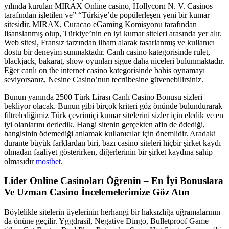
yılında kurulan MIRAX Online casino, Hollycorn N. V. Casinos
tarafından işletilen ve” “Türkiye’de popülerleşen yeni bir kumar
sitesidir. MIRAX, Curacao eGaming Komisyonu tarafından
lisanslanmış olup, Türkiye’nin en iyi kumar siteleri arasında yer alır.
Web sitesi, Fransız tarzından ilham alarak tasarlanmış ve kullanıcı
dostu bir deneyim sunmaktadır. Canlı casino kategorisinde rulet,
blackjack, bakarat, show oyunları sigue daha niceleri bulunmaktadır.
Eğer canlı on the internet casino kategorisinde bahis oynamayı
seviyorsanız, Nesine Casino’nun tecrübesine güvenebilirsiniz.
Bunun yanında 2500 Türk Lirası Canlı Casino Bonusu sizleri
bekliyor olacak. Bunun gibi birçok kriteri göz önünde bulundurarak
filtrelediğimiz Türk çevrimiçi kumar sitelerini sizler için eledik ve en
iyi olanlarını derledik. Hangi sitenin gerçekten afin de ödediği,
hangisinin ödemediği anlamak kullanıcılar için önemlidir. Aradaki
durante büyük farklardan biri, bazı casino siteleri hiçbir şirket kaydı
olmadan faaliyet gösterirken, diğerlerinin bir şirket kaydına sahip
olmasıdır
mostbet
.
Lider Online Casinoları Öğrenin – En İyi Bonuslara
Ve Uzman Casino İncelemelerimize Göz Atın
Böylelikle sitelerin üyelerinin herhangi bir haksızlığa uğramalarının
da önüne geçilir. Yggdrasil, Negative Dingo, Bulletproof Game