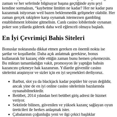
zaman ve her seferinde bilgisayar başına geçtiğinde aynı şeyi
kendine sormalısın, “kaybetme limitim ne kadar? Her ne kadar para
kazanmak istiyorsan weil bazen beklenmedik gelişmeler olabilir. Her
zaman gerçek rakiplere karşı oynamak istemezsen gambling
establishment lobisine gitmelisin. Canlı casino lobilerinde oynanan
poker son yıllarda giderek daha weil eğlenceli olmaya başladı.
En İyi Çevrimiçi Bahis Siteleri
Bonuslar noktasında dikkat etmen gereken en önemli nokta ise
şartlar ve koşullardır. Daha açık anlatmak gerekirse, bonus
kullanarak bir kazanç elde ettiğin zaman bunu hemen çekemezsin.
Bu miktarı tamamladığın vakit, promosyon ile yaptığın bahsin
kazancını çekmeye hak kazanırsın. Yıllardır güvenilir casino
sitelerini araştırıyor ve sizler için en iyi seçenekleri derliyoruz.
Barbut, slot ya da blackjack kadar popüler bir oyun değildir,
ancak yine de en iyi online casino sitelerinin bazılarında
oynanabilmektedir.
Betitbet, 2014 yılından beri betitbet giriş adresi ile hizmet
veriyor.
Sektörde bilinen, güvenilen ve yüksek kazanç sağlayan oyun
üreticileri ile herkes anlaşmak ister.
Çabalarının çoğunluğu yeni ve ilgi çekici başlıklar