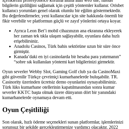
İçeriklerini profesyonelce koruma altına alan web site, hassas
bilgilerin gizliliğini sağlamak için çeşitli yöntemler kullanır. Orisbet
kullanıcı yorumları genel olarak olumlu bir eğilim göstermektedir.
Bu değerlendirmeler, yeni kullanıcılar için site hakkında önemli bir
fikir verebilir ve platformun güçlü ve zayıf yönlerini ortaya koyar.
Ayrıca Leon Bet’i mobil cihazınızın ana ekranına ekleyerek
her zaman tek tıkla ulaşım sağlayabilir, oyunlara daha hızlı
erişebilirsiniz.
Anadolu Casinos, Türk bahis sektörüne uzun bir süre önce
girmiştir.
Kanada’daki en iyi casinolarda bir hesaba para yatırmanın”
“sobre sık kullanılan yöntemi kart bilgilerinizi girmektir.
Oyun severler Webby Slot, Gaming Golf club ya da CasinoMaxi
gibi güvenilir Türkçe çevrimiçi kumarhanelerde buluşabilir. TR.
Casinority üzerinden ücretsiz demo oyunlarini oynayabilirsiniz.
Türk lüks kumarhane otellerinin kapatılmasından sonra kumar
severler KKTC başta olmak üzere dünyanın dört bir yanındaki
kumarhanelerde oynamaya devam etti.
Oyun Çeşitliliği
Son olarak, hızlı ödeme seçenekleri sunan platformlar, işlemlerinizi
sorunsuz bir şekilde gerçekleştirmenize yardımcı olacaktır. 2022