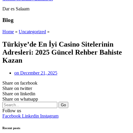
Dar es Salaam
Blog
Home
»
Uncategorized
»
Türkiye’de En İyi Casino Sitelerinin
Adresleri: 2025 Güncel Rehber Bahiste
Kazan
on
December 21, 2025
Share on facebook
Share on twitter
Share on linkedin
Share on whatsapp
Go
Follow us
Facebook
Linkedin
Instagram
Recent posts