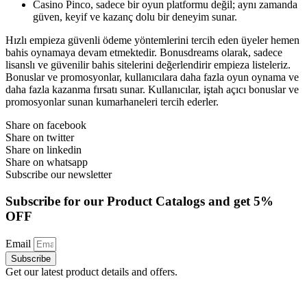
Casino Pinco, sadece bir oyun platformu değil; aynı zamanda
güven, keyif ve kazanç dolu bir deneyim sunar.
Hızlı empieza güvenli ödeme yöntemlerini tercih eden üyeler hemen
bahis oynamaya devam etmektedir. Bonusdreams olarak, sadece
lisanslı ve güvenilir bahis sitelerini değerlendirir empieza listeleriz.
Bonuslar ve promosyonlar, kullanıcılara daha fazla oyun oynama ve
daha fazla kazanma fırsatı sunar. Kullanıcılar, iştah açıcı bonuslar ve
promosyonlar sunan kumarhaneleri tercih ederler.
Share on facebook
Share on twitter
Share on linkedin
Share on whatsapp
Subscribe our newsletter
Subscribe for our Product Catalogs and get 5%
OFF
Email
Subscribe
Get our latest product details and offers.