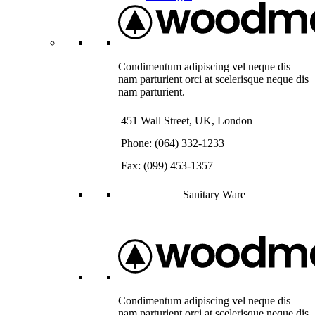
Condimentum adipiscing vel neque dis
nam parturient orci at scelerisque neque dis
nam parturient.
451 Wall Street, UK, London
Phone: (064) 332-1233
Fax: (099) 453-1357
Sanitary Ware
Condimentum adipiscing vel neque dis
nam parturient orci at scelerisque neque dis