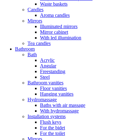
Waste baskets
Candles
Aroma candles
Mirrors
Illuminated mirrors
Mirror cabinet
With led illumination
Tea candles
Bathroom
Bath
Acrylic
Angular
Freestanding
Steel
Bathroom vanities
Floor vanities
Hanging vanities
Hydromassage
Baths with air massage
With hydromassage
Installation systems
Flush keys
For the bidet
For the toilet
Mirrors