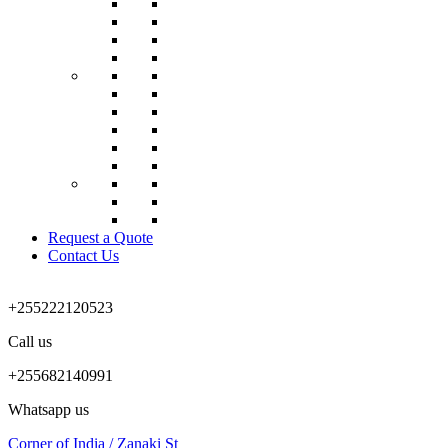
Request a Quote
Contact Us
+255222120523
Call us
+255682140991
Whatsapp us
Corner of India / Zanaki St