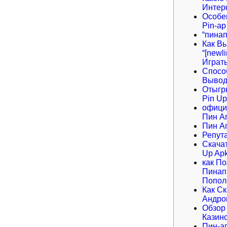
Интер
Особе
Pin-ap
“пина
Как Вы
“[newl
Играт
Спосо
Вывод
Отыгр
Pin U
офици
Пин А
Пин А
Репута
Скача
Up Ap
как По
Пинап
Попол
Как С
Андро
Обзор
Казин
Пин-а