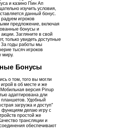
уса и казино Пин Ап
щательно изучить условия,
ставляется данный бонус.
 радуем игроков
ыми предложение, включая
ованные бонусы и
акции. Загляните в свой
т, только увидеть доступные
 За годы работы мы
верие тысяч игроков
 миру.
ные Бонусы
сь о том, того вы могли
игрой в об месте и же
 Мобильная версия Pinup
стью адаптирована дли
 планшетов. Удобный
страя загрузка и доступ”
 функциям делаю игру с
тройств простой же
Качество трансляции и
 соединения обеспечивают