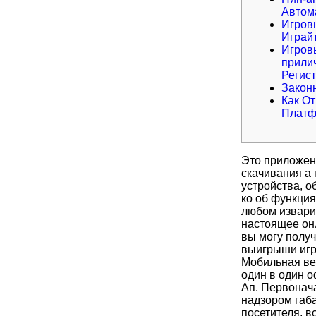
Автом
Игров
Играй
Игров
прили
Регис
Закон
Как О
Платф
Это приложен
скачивания а 
устройства, 
ко об функция
любом извари
настоящее онл
вы могу полу
выигрыши игр
Мобильная ве
один в один 
Ап. Первонач
надзором габ
посетителя, 