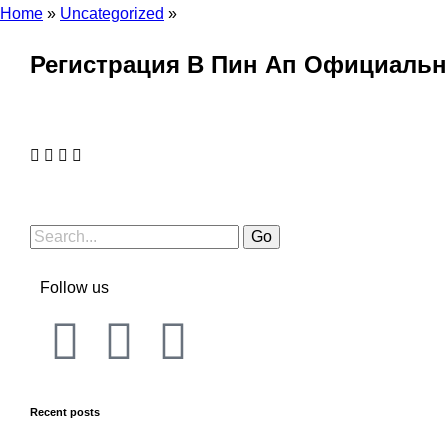
Home
»
Uncategorized
»
Регистрация В Пин Ап Официальн
Go
Follow us
Recent posts