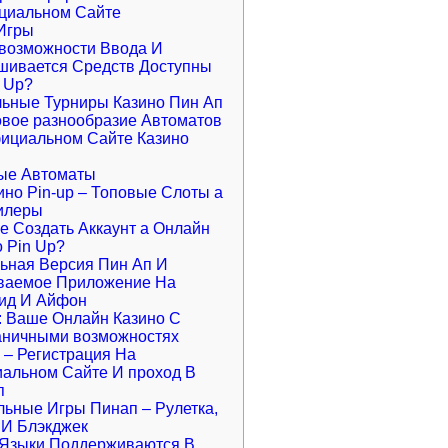
циальном Сайте
Игры
 возможности Ввода И
шивается Средств Доступны
n Up?
льные Турниры Казино Пин Ап
вое разнообразие Автоматов
ициальном Сайте Казино
ые Автоматы
ино Pin‑up – Топовые Слоты а
дилеры
е Создать Аккаунт а Онлайн
 Pin Up?
ьная Версия Пин Ап И
ваемое Приложение На
ид И Айфон
p: Ваше Онлайн Казино С
аничными возможностях
 – Регистрация На
альном Сайте И проход В
п
льные Игры Пинап – Рулетка,
 И Блэкджек
 Языки Поддерживаются В