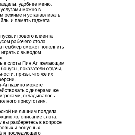
азделы, удобнее меню.
 услугами можно в
ом режиме и устанавливать
айлы и память гаджета
пуска игрового клиента
усом рабочего стола
а гемблер сможет пополнить
 играть с выводом
х.
ые слоты Пин Ап желающим
 бонусы, показатели отдачи,
ности, призы, что же их
версии.
н-Ап казино можете
ействовать с дилерами же
 игроками, складывалось
олного присутствия.
ской не лишним полдела
укцию же описание слота,
у вы разберетесь в вопросе
ровых и бонусных
Для последующего