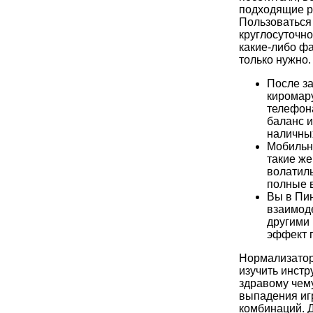
подходящие р
Пользоваться
круглосуточн
какие-либо ф
только нужно.
После за
киромар
телефон
баланс и
наличны
Мобильн
такие же
волатиль
полные 
Вы в Пи
взаимод
другими
эффект п
Нормализатор
изучить инстр
здравому чем
выпадения иг
комбинаций. 