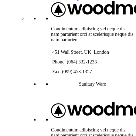
Condimentum adipiscing vel neque dis
nam parturient orci at scelerisque neque dis
nam parturient.
451 Wall Street, UK, London
Phone: (064) 332-1233
Fax: (099) 453-1357
Sanitary Ware
Condimentum adipiscing vel neque dis
nam parturient orci at scelerisque neque dis