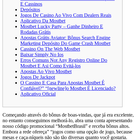
E Cassinos
Depósitos
Jogos De Casino Ao Vivo Com Dealers Reais
Aplicativo Da Mostbet
Mostbet Lucky Party – Ganhe Dinheiro E
Rodadas Grátis
Apostas Grátis Aviator: Bônus Search Engine
Marketing Depósito Do Game Crash Mostbet
Cassino On The Web Mostbet
Baixar Simply No Ios
Erros Comuns Not Any Registro Online Do
Mostbet E Asi Como Evitá-los
Apostas Ao Vivo Mostbet
Jogos De Jackpot
O Cassino E Casa Para Apostas Mostbet É
Confiável?” “[newline]o Mostbet É Licenciado?
Aplicativo Oficial
Começando através do bônus de boas-vindas, que já era excelente,
no entanto conseguimos melhorá-lo, abra uma conta apresentando
nosso código promocional “MostbetBrasil” e receba bônus altos.
Embora a rede ofereça” “jogos como uma opção de jogo, because
mesas e caça-níqueis não são tão diversas quanto você gostaria.