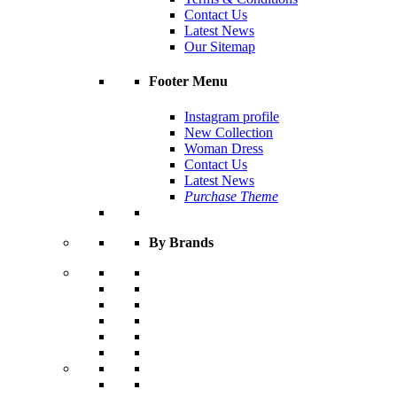
Contact Us
Latest News
Our Sitemap
Footer Menu
Instagram profile
New Collection
Woman Dress
Contact Us
Latest News
Purchase Theme
By Brands