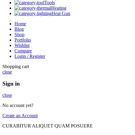
Tools
Heating
Heat Gun
Home
Blog
Shop
Portfolio
Wishlist
Compare
Login / Register
Shopping cart
close
Sign in
close
No account yet?
Create an Account
CURABITUR ALIQUET QUAM POSUERE