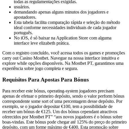
todas as regulamentações exigidas.
usuários.
demandando apenas alguns minutos dos jogadores e
apostadores.
Esta tabela facilita comparação rápida e seleção do método
ideal conforme necessidades individuais de cada jogador
português.
No iOS, é só baixar na Application Store com alguma
interface leve elizabeth prática.
Com o registro concluído, você acessa todos os games e promoções
carry out Casino Mostbet. Navegue na nossa interface intuitiva e
explore while opções disponíveis. Na Mostbet PT, garantimos uma
experiência sobre jogo completa e segura.
Requisitos Para Apostas Para Bónus
Para receber este bónus, operating-system jogadores precisam
apenas de efetuar o primeiro depósito, sendo o valor perform bónus
correspondente some sort of uma percentagem desse depósito. Por
exemplo, se o jogador depositar €100, tem a possibilidade de
receber um bónus de €125. Um dos bónus cependant atractivos
oferecidos por Mostbet PT” “aos novos jogadores é o bónus sobre
boas-vindas. Este bónus pode chegar até 125% do preço do primeiro
depósito, com um forme máximo de €400. Esta promoção sobre