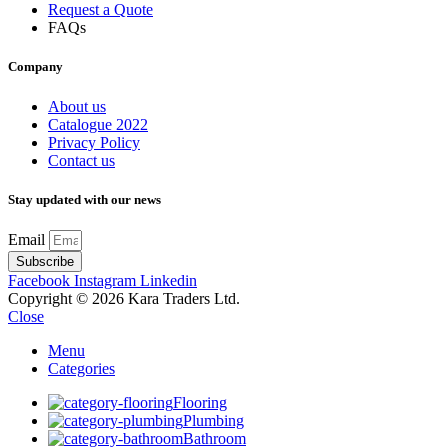
Request a Quote
FAQs
Company
About us
Catalogue 2022
Privacy Policy
Contact us
Stay updated with our news
Email
Subscribe
Facebook
Instagram
Linkedin
Copyright © 2026 Kara Traders Ltd.
Close
Menu
Categories
Flooring
Plumbing
Bathroom