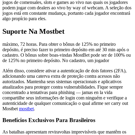
jogos de comensales, slots e games ao vivo nas quais os jogadores
podem jogar com dealers ao vivo by way of webcam. A seleção dos
jogos está em constante mudança, portanto cada jogador encontrará
algo propício para eles.
Suporte Na Mostbet
máximo, 72 horas. Para obter o bônus de 125% no primeiro
depósito, é preciso fazer to primeiro depósito em até 30 min após o
cadastro. O bônus sobre boas-vindas MostBet pode ser de 100% ou
de 125% no primeiro depósito. No cadastro, um jogador
Além disso, considere ativar a autenticação de dois fatores (2FA),
adicionando uma caterva extra de proteção contra acessos não
autorizados. Mantenha seus sistemas operacionais e aplicativos
atualizados para proteger contra vulnerabilidades. Fique sempre
concentrado a tentativas para phishing — jamas en la vida
compartilhe seus informações de login com ninguém e verifique a
autenticidade de qualquer comunicação o qual afirme ser carry out
Mostbet
mostbet
.
Benefícios Exclusivos Para Brasileiros
As batalhas apresentam reviravoltas imprevisíveis que mantêm os