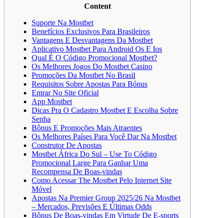
Content
Suporte Na Mostbet
Benefícios Exclusivos Para Brasileiros
Vantagens E Desvantagens Da Mostbet
Aplicativo Mostbet Para Android Os E Ios
Qual É O Código Promocional Mostbet?
Os Melhores Jogos Do Mostbet Casino
Promoções Da Mostbet No Brasil
Requisitos Sobre Apostas Para Bónus
Entrar No Site Oficial
App Mostbet
Dicas Pra O Cadastro Mostbet E Escolha Sobre
Senha
Bônus E Promoções Mais Atraentes
Os Melhores Países Para Você Dar Na Mostbet
Construtor De Apostas
Mostbet África Do Sul – Use To Código
Promocional Large Para Ganhar Uma
Recompensa De Boas-vindas
Como Acessar The Mostbet Pelo Internet Site
Móvel
Apostas Na Premier Group 2025/26 Na Mostbet
– Mercados, Previsões E Últimas Odds
Bônus De Boas-vindas Em Virtude De E-sports