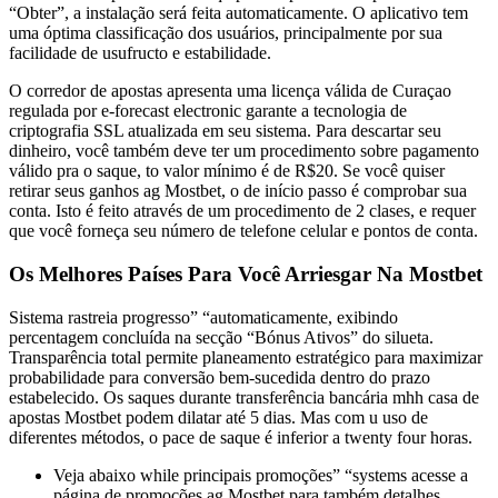
“Obter”, a instalação será feita automaticamente. O aplicativo tem
uma óptima classificação dos usuários, principalmente por sua
facilidade de usufructo e estabilidade.
O corredor de apostas apresenta uma licença válida de Curaçao
regulada por e-forecast electronic garante a tecnologia de
criptografia SSL atualizada em seu sistema. Para descartar seu
dinheiro, você também deve ter um procedimento sobre pagamento
válido pra o saque, to valor mínimo é de R$20. Se você quiser
retirar seus ganhos ag Mostbet, o de início passo é comprobar sua
conta. Isto é feito através de um procedimento de 2 clases, e requer
que você forneça seu número de telefone celular e pontos de conta.
Os Melhores Países Para Você Arriesgar Na Mostbet
Sistema rastreia progresso” “automaticamente, exibindo
percentagem concluída na secção “Bónus Ativos” do silueta.
Transparência total permite planeamento estratégico para maximizar
probabilidade para conversão bem-sucedida dentro do prazo
estabelecido. Os saques durante transferência bancária mhh casa de
apostas Mostbet podem dilatar até 5 dias. Mas com u uso de
diferentes métodos, o pace de saque é inferior a twenty four horas.
Veja abaixo while principais promoções” “systems acesse a
página de promoções ag Mostbet para também detalhes.