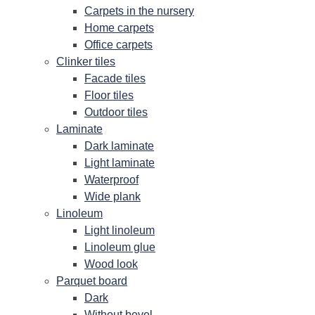
Carpets in the nursery
Home carpets
Office carpets
Clinker tiles
Facade tiles
Floor tiles
Outdoor tiles
Laminate
Dark laminate
Light laminate
Waterproof
Wide plank
Linoleum
Light linoleum
Linoleum glue
Wood look
Parquet board
Dark
Without bevel