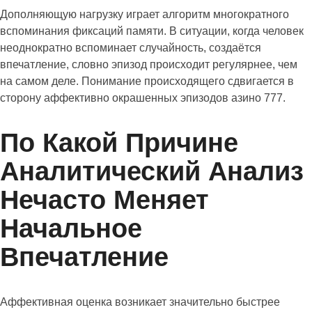
Дополняющую нагрузку играет алгоритм многократного
вспоминания фиксаций памяти. В ситуации, когда человек
неоднократно вспоминает случайность, создаётся
впечатление, словно эпизод происходит регулярнее, чем
на самом деле. Понимание происходящего сдвигается в
сторону аффективно окрашенных эпизодов азино 777.
По Какой Причине
Аналитический Анализ
Нечасто Меняет
Начальное
Впечатление
Аффективная оценка возникает значительно быстрее