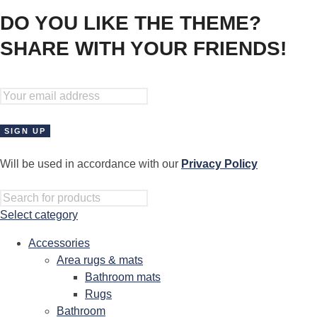
DO YOU LIKE THE THEME?
SHARE WITH YOUR FRIENDS!
Will be used in accordance with our
Privacy Policy
Select category
Accessories
Area rugs & mats
Bathroom mats
Rugs
Bathroom