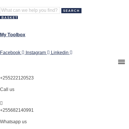
SEARCH
BASKET
My Toolbox
Facebook
Instagram
Linkedin
+255222120523
Call us
+255682140991
Whatsapp us