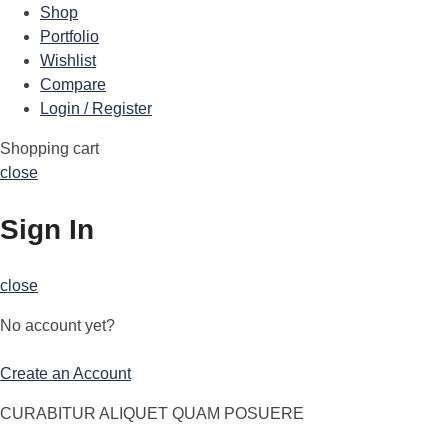
Shop
Portfolio
Wishlist
Compare
Login / Register
Shopping cart
close
Sign In
close
No account yet?
Create an Account
CURABITUR ALIQUET QUAM POSUERE