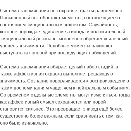
Система запоминания не сохраняет факты равномерно.
Повышенный вес обретают моменты, соотносящиеся c
состоянием эмоциональным эффектом. Случайность,
которое порождает удивление а иногда и положительный
эмоциональный резонанс, мгновенно обретает усиленный
уровень значимости. Подобные моменты начинают
выступать как опорой при последующих наблюдений.
Система запоминания вбирает целый набор стадий, а
также аффективная окраска выполняет решающую
значимость. Сознание поворачивается к воспроизведению
таким воспоминаниям чаще, чем к нейтральным событиям.
Со временем отдельные элементы могут изменяться, тогда
как аффективный смысл сохраняется или порой
становится сильнее. Это превращает эпизод ещё более
существенно более важным, если сравнивать с тем, как
оно было изначально.