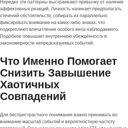
Нередко эти паттерны выстраивают привычку от наличия
аффективных реакций. Личность начинает предполагать
стечений обстоятельств, собирать их параллельно
фиксировать внимание на каких-либо знаках, что
подкрепляют впечатление особого веса наблюдаемого.
Подобное повышает внутреннюю убеждённость в
закономерности непредсказуемых событий.
Что Именно Помогает
Снизить Завышение
Хаотичных
Совпадений
Для беспристрастного понимания важно принимать во
внимание масштаб событий и вероятностную частоту