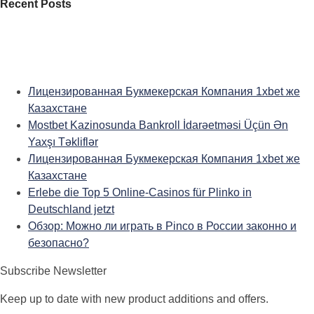
Recent Posts
Лицензированная Букмекерская Компания 1xbet же
Казахстане
Mostbet Kazinosunda Bankroll İdarəetməsi Üçün Ən
Yaxşı Təkliflər
Лицензированная Букмекерская Компания 1xbet же
Казахстане
Erlebe die Top 5 Online-Casinos für Plinko in
Deutschland jetzt
Обзор: Можно ли играть в Pinco в России законно и
безопасно?
Subscribe Newsletter
Keep up to date with new product additions and offers.