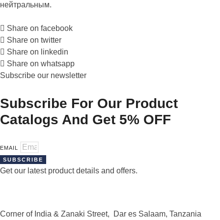
нейтральным.
Share on facebook
Share on twitter
Share on linkedin
Share on whatsapp
Subscribe our newsletter
Subscribe For Our Product
Catalogs And Get 5% OFF
EMAIL
SUBSCRIBE
Get our latest product details and offers.
Corner of India & Zanaki Street, Dar es Salaam, Tanzania