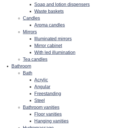
Soap and lotion dispensers
Waste baskets
Candles
Aroma candles
Mirrors
Illuminated mirrors
Mirror cabinet
With led illumination
Tea candles
Bathroom
Bath
Acrylic
Angular
Freestanding
Steel
Bathroom vanities
Floor vanities
Hanging vanities
Hydromassage