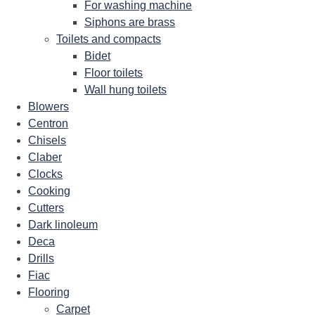
For washing machine
Siphons are brass
Toilets and compacts
Bidet
Floor toilets
Wall hung toilets
Blowers
Centron
Chisels
Claber
Clocks
Cooking
Cutters
Dark linoleum
Deca
Drills
Fiac
Flooring
Carpet