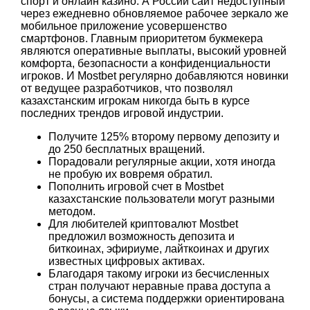
спорт и онлайн казино. А России сайт недоступный
через ежедневно обновляемое рабочее зеркало же
мобильное приложение усовершенство
смартфонов. Главным приоритетом букмекера
являются оперативные выплаты, высокий уровней
комфорта, безопасности а конфиденциальности
игроков. И Mostbet регулярно добавляются новинки
от ведущее разработчиков, что позволял
казахстанским игрокам никогда быть в курсе
последних трендов игровой индустрии.
Получите 125% второму первому депозиту и
до 250 бесплатных вращений.
Порадовали регулярные акции, хотя иногда
не пробую их вовремя обратил.
Пополнить игровой счет в Mostbet
казахстанские пользователи могут разными
методом.
Для любителей криптовалют Mostbet
предложил возможность депозита и
биткоинах, эфириуме, лайткоинах и других
известных цифровых активах.
Благодаря такому игроки из бесчисленных
стран получают неравные права доступа а
бонусы, а система поддержки ориентирована