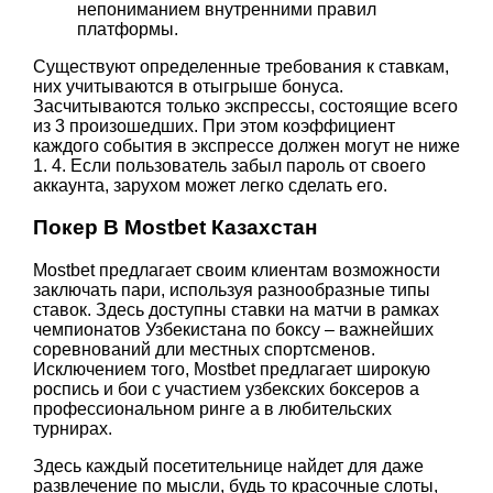
непониманием внутренними правил
платформы.
Существуют определенные требования к ставкам,
них учитываются в отыгрыше бонуса.
Засчитываются только экспрессы, состоящие всего
из 3 произошедших. При этом коэффициент
каждого события в экспрессе должен могут не ниже
1. 4. Если пользователь забыл пароль от своего
аккаунта, зарухом может легко сделать его.
Покер В Mostbet Казахстан
Mostbet предлагает своим клиентам возможности
заключать пари, используя разнообразные типы
ставок. Здесь доступны ставки на матчи в рамках
чемпионатов Узбекистана по боксу – важнейших
соревнований дли местных спортсменов.
Исключением того, Mostbet предлагает широкую
роспись и бои с участием узбекских боксеров а
профессиональном ринге а в любительских
турнирах.
Здесь каждый посетительнице найдет для даже
развлечение по мысли, будь то красочные слоты,