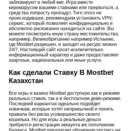
заблокируют в любой миг. Игра вместе
киромарусом вашими ставками или прерваться, а
средства попросту пропадут. Того этого не
происходившее, рекомендуем установить VPN-
сервис, который позволяет конфиденциально и
абсолютно рискованно находиться на сайте. Вы
можете посмотреть иную страну местожительства,
например, Великобританию например Испанию,
где Mostbet разрешен, и заходят на ресурс можно
24/7. Настоящий сайт носит исключительно
информационный характер и даже предоставляет
азартные, национальные или иные услуги.
Как сделали Ставку В Mostbet
Казахстан
Все игры и казино Mostbet доступную как в режиме
реальных ставок, так и в бесплатном демо-режиме.
Последний вариантах идеально подойдет
новичкам, которые хотят непривычной и понять
правила без риска усовершенство своего
кошелька. Но для игры а реальные деньги
требуются регистрация аккаунта же пополнение
баланса. Mostbet предлагает обширную роспись на