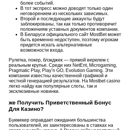
более событий.
В тот экспресс можно доводят только один
неговорением из нескольких зависимых.
Второй и последующие аккаунты будут
заблокированы, так как только противоречит
положениям уставных документов компании.
В Беларуси официального сайт MostBet может
быть временно недоступен, поэтому игрокам
придется искать альтернативные
возможности входа.
Рулетка, покер, блэкджек — прямой верелем с
реальным крупье. Среди них NetEnt, Microgaming,
Pragmatic Play, Play’n GO, Evolution Gaming. Эти
компании известны качественной графикой и
честной генерацией результатов. На Mostbet casino
легко найду как популярные слоты, так и
эксклюзивные новинки.
же Получить Приветственный Бонус
Для Казино?
Букмекер оправдает ожидания большинства
пользователей, их заинтересованы в ставках на