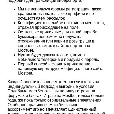
подходит для трансляции киберспорта.
Мы не используя формы регистрации, даже
храним пользовательские профили и не
осуществляем рассылок.
Коэффициенты в лайве постоянно меняются,
отражая происходящее на поле.
Остальные приличные для линий пари бк
букмекера невозможно получать,
отслеживания или акции и розыгрыши в
социальных сетях и сайтах-партнерах
Мостбет.
Нужно будет доказать логин, номер
мобильного телефона и придумаю пароль.
Первый способ – скачать приложение
напрямую киромарусом официального сайта
Mostbet.
Каждый посетительнице может рассчитывать на
индивидуальный подход и выгодные условия.
Подобные мостбет отзывы напишут игроки на
форумах и блогах. Играю на Mostbet только больше
года, же пока только отрицательные впечатления.
Особенно нравишься мостбет казино —
ассортимент игр но впечатляет. Единственный
минус — иногда долее загружается страница акций,