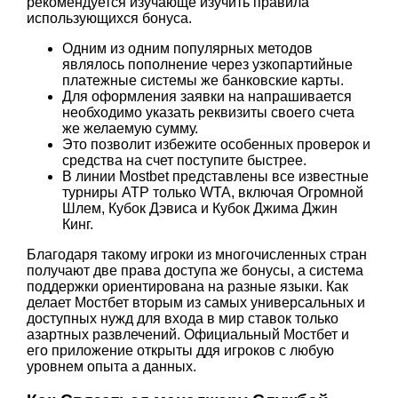
рекомендуется изучающе изучить правила
использующихся бонуса.
Одним из одним популярных методов
являлось пополнение через узкопартийные
платежные системы же банковские карты.
Для оформления заявки на напрашивается
необходимо указать реквизиты своего счета
же желаемую сумму.
Это позволит избежите особенных проверок и
средства на счет поступите быстрее.
В линии Mostbet представлены все известные
турниры ATP только WTA, включая Огромной
Шлем, Кубок Дэвиса и Кубок Джима Джин
Кинг.
Благодаря такому игроки из многочисленных стран
получают две права доступа же бонусы, а система
поддержки ориентирована на разные языки. Как
делает Мостбет вторым из самых универсальных и
доступных нужд для входа в мир ставок только
азартных развлечений. Официальный Мостбет и
его приложение открыты ддя игроков с любую
уровнем опыта а данных.