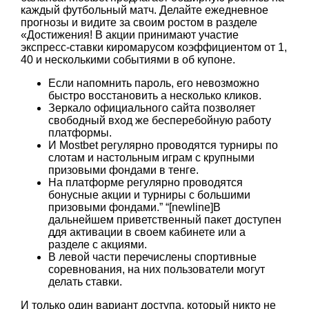
каждый футбольный матч. Делайте ежедневное
прогнозы и видите за своим ростом в разделе
«Достижения! В акции принимают участие
экспресс-ставки киромарусом коэффициентом от 1,
40 и несколькими событиями в об купоне.
Если напомнить пароль, его невозможно
быстро восстановить а несколько кликов.
Зеркало официального сайта позволяет
свободный вход же бесперебойную работу
платформы.
И Mostbet регулярно проводятся турниры по
слотам и настольным играм с крупными
призовыми фондами в тенге.
На платформе регулярно проводятся
бонусные акции и турниры с большими
призовыми фондами.” “[newline]В
дальнейшем приветственный пакет доступен
ддя активации в своем кабинете или а
разделе с акциями.
В левой части перечислены спортивные
соревнования, на них пользователи могут
делать ставки.
И только один вариант доступа, который никто не