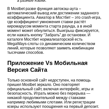
а разные языки.
В Mostbet разве функция автокэш-аута –
автоматический вывод или достижении заданного
коэффициента. Авиатор в Мостбет – это crash-игра,
где коэффициент умножения ставки растёт
киромарусом момента старта раунда, а в иной
момент может обнулиться. Выигрыш фиксируется,
если нажать кнопку “Забрать” до остановки. И
каталоге Мостбет нормализаторской есть
MegaWays-слоты со динамическим количеством
линий, которые позволяют заиметь комбинации
тысячами способов.
Приложение Vs Мобильная
Версия Сайта
Только основной сайт недоступен, на помощь
пришел Mostbet зеркало. Оно повторяет
официальный сайт, включая интерфейс, игры и
безопасность. Играть можно без перерыва —
никакой продолжительной между ставками
например любимыми слотами. Или регистрации
юзеры используют поощрения на первый депозит.