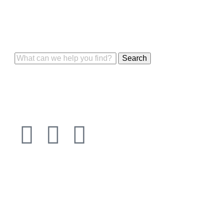
Search