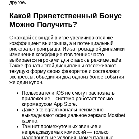
другое.
Какой Приветственный Бонус
Можно Получить?
С каждой секундой в игре увеличиваются же
коэффициент выигрыша, а и потенциальный
рисковать проигрыша. Из-за громадной динамики
изменения коэффициентов теннис часто
выбирается игроками для ставок в режиме лайв.
Также фанаты этой дисциплины отслеживают
текущую форму своих фаворитов и составляют
экспрессы, объединяя два одноиз более события
же один купон.
Пользователи iOS не смогут распознать
приложение – система работает только
киромарусом App Store.
Даже в telegram-каналы неизменно
выкладывают официальное зеркало Mostbet
казино.
Там нет промежуточных звеньев и
непредсказуемых комиссий — только
малопонятные условия, моментальные