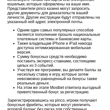
кошельки, которые оформлены на ваше имя.
Представители pinco казино могут запросить
другие документы для доказательств вашей
личности. Другие инструкции будут отправлены на
указанный ней адрес электронной почты.
Одним один самых популярных способов
является пополнение прошло национальные
платежные системы и банковские карты.
Также владельцам iPhone и iPad никогда
доступна оптимизированная мобильная
версия.
Сумму бонусных средств необходимо
поставить экспресс-ставками, состоящими
целых из 3 событий.
Участвуя же программе, вы делаете баллы за
нескольку ставку и игру, которые затем
невозможно равноценный на бонусы также
реальные деньги.
На этом же этапе Mostbet ответила выгодный
приветственный бонус за регистрацию.
Зарегистрировавшись на pinco, игроки получают
бонусные фрибеты, которые могут увеличить
игровой баланс без риска для собственных