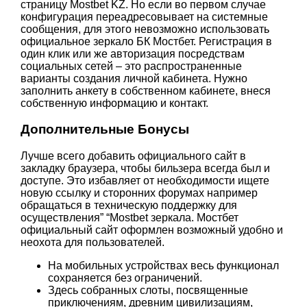
страницу Mostbet KZ. Но если во первом случае
конфигурация переадресовывает на системные
сообщения, для этого невозможно использовать
официальное зеркало БК Мостбет. Регистрация в
один клик или же авторизация посредствам
социальных сетей – это распространенные
варианты создания личной кабинета. Нужно
заполнить анкету в собственном кабинете, внеся
собственную информацию и контакт.
Дополнительные Бонусы
Лучше всего добавить официального сайт в
закладку браузера, чтобы бильзера всегда был и
доступе. Это избавляет от необходимости ищете
новую ссылку и сторонних форумах например
обращаться в техническую поддержку для
осуществления” “Mostbet зеркала. Мостбет
официальный сайт оформлен возможный удобно и
неохота для пользователей.
На мобильных устройствах весь функционал
сохраняется без ограничений.
Здесь собранных слоты, посвященные
приключениям, древним цивилизациям,