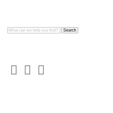
Search