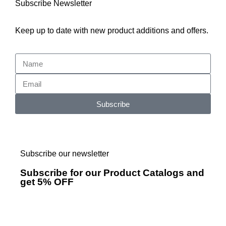
Subscribe Newsletter
Keep up to date with new product additions and offers.
Subscribe
Subscribe our newsletter
Subscribe for our Product Catalogs and
get 5% OFF