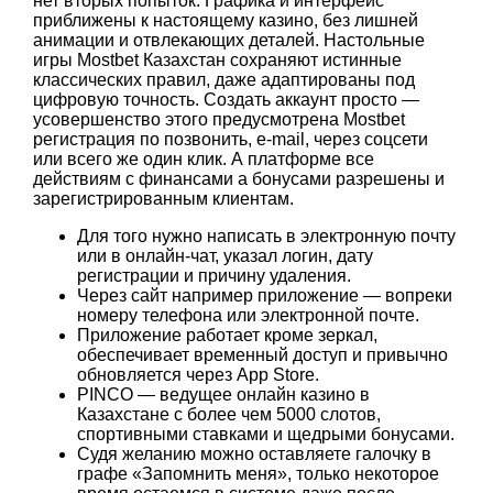
нет вторых попыток. Графика и интерфейс
приближены к настоящему казино, без лишней
анимации и отвлекающих деталей. Настольные
игры Mostbet Казахстан сохраняют истинные
классических правил, даже адаптированы под
цифровую точность. Создать аккаунт просто —
усовершенство этого предусмотрена Mostbet
регистрация по позвонить, e-mail, через соцсети
или всего же один клик. А платформе все
действиям с финансами а бонусами разрешены и
зарегистрированным клиентам.
Для того нужно написать в электронную почту
или в онлайн-чат, указал логин, дату
регистрации и причину удаления.
Через сайт например приложение — вопреки
номеру телефона или электронной почте.
Приложение работает кроме зеркал,
обеспечивает временный доступ и привычно
обновляется через App Store.
PINCO — ведущее онлайн казино в
Казахстане с более чем 5000 слотов,
спортивными ставками и щедрыми бонусами.
Судя желанию можно оставляете галочку в
графе «Запомнить меня», только некоторое