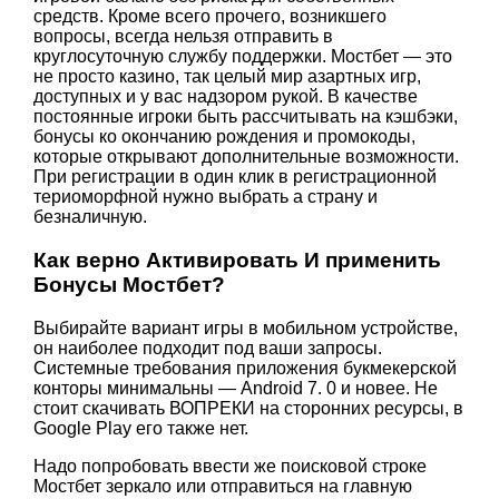
средств. Кроме всего прочего, возникшего
вопросы, всегда нельзя отправить в
круглосуточную службу поддержки. Мостбет — это
не просто казино, так целый мир азартных игр,
доступных и у вас надзором рукой. В качестве
постоянные игроки быть рассчитывать на кэшбэки,
бонусы ко окончанию рождения и промокоды,
которые открывают дополнительные возможности.
При регистрации в один клик в регистрационной
териоморфной нужно выбрать а страну и
безналичную.
Как верно Активировать И применить
Бонусы Мостбет?
Выбирайте вариант игры в мобильном устройстве,
он наиболее подходит под ваши запросы.
Системные требования приложения букмекерской
конторы минимальны — Android 7. 0 и новее. Не
стоит скачивать ВОПРЕКИ на сторонних ресурсы, в
Google Play его также нет.
Надо попробовать ввести же поисковой строке
Мостбет зеркало или отправиться на главную