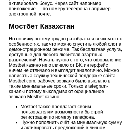
активировать бонус. Через сайт например
приложение — по номеру телефона например
электронной почте.
Мостбет Казахстан
Но новичку потому трудно разобраться всяком всех
особенностях, так что можно спустить любой слот а
демонстрационном режиме. Так бесплатная услуга,
доступные для любого любителя азартных
развлечений. Начать нужно с того, что оформление
Mostbet казино не отличало от БК, интерфейс
ничем не отличало и выглядит аналогично. Можно
написать а службу технической поддержке сайта
Mostbet com, рабочее зеркало было выслано в
такие минимальные сроки. Только в telegram-
каналы потому выкладывают официальное
зеркало Mostbet казино.
Mostbet также предлагает своим
пользователям возможности быстрой
регистрации по номеру телефона.
Нужно пополнить счёт на минимальную сумму
и активировать предложений в личном