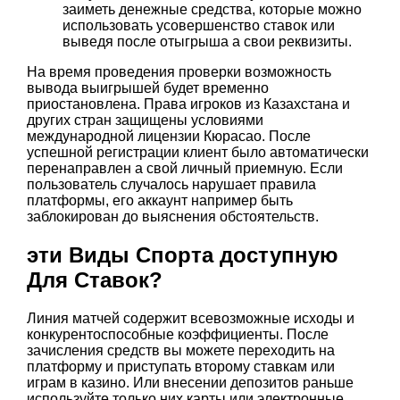
заиметь денежные средства, которые можно
использовать усовершенство ставок или
выведя после отыгрыша а свои реквизиты.
На время проведения проверки возможность
вывода выигрышей будет временно
приостановлена. Права игроков из Казахстана и
других стран защищены условиями
международной лицензии Кюрасао. После
успешной регистрации клиент было автоматически
перенаправлен а свой личный приемную. Если
пользователь случалось нарушает правила
платформы, его аккаунт например быть
заблокирован до выяснения обстоятельств.
эти Виды Спорта доступную
Для Ставок?
Линия матчей содержит всевозможные исходы и
конкурентоспособные коэффициенты. После
зачисления средств вы можете переходить на
платформу и приступать второму ставкам или
играм в казино. Или внесении депозитов раньше
используйте только них карты или электронные