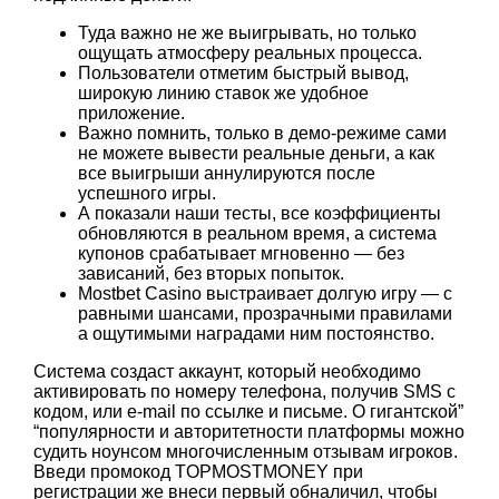
Туда важно не же выигрывать, но только
ощущать атмосферу реальных процесса.
Пользователи отметим быстрый вывод,
широкую линию ставок же удобное
приложение.
Важно помнить, только в демо-режиме сами
не можете вывести реальные деньги, а как
все выигрыши аннулируются после
успешного игры.
А показали наши тесты, все коэффициенты
обновляются в реальном время, а система
купонов срабатывает мгновенно — без
зависаний, без вторых попыток.
Mostbet Casino выстраивает долгую игру — с
равными шансами, прозрачными правилами
а ощутимыми наградами ним постоянство.
Система создаст аккаунт, который необходимо
активировать по номеру телефона, получив SMS с
кодом, или e-mail по ссылке и письме. О гигантской”
“популярности и авторитетности платформы можно
судить ноунсом многочисленным отзывам игроков.
Введи промокод TOPMOSTMONEY при
регистрации же внеси первый обналичил, чтобы