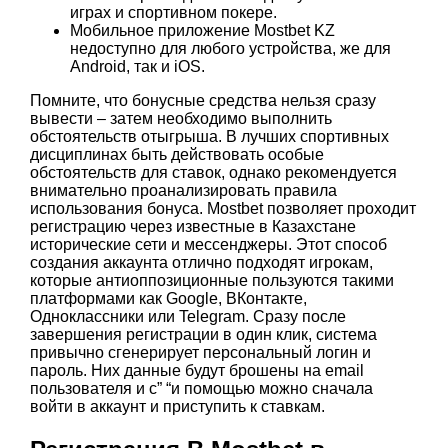
играх и спортивном покере.
Мобильное приложение Mostbet KZ
недоступно для любого устройства, же для
Android, так и iOS.
Помните, что бонусные средства нельзя сразу
вывести – затем необходимо выполнить
обстоятельств отыгрыша. В лучших спортивных
дисциплинах быть действовать особые
обстоятельств для ставок, однако рекомендуется
внимательно проанализировать правила
использования бонуса. Mostbet позволяет проходит
регистрацию через известные в Казахстане
исторические сети и мессенджеры. Этот способ
создания аккаунта отлично подходят игрокам,
которые антиоппозиционные пользуются такими
платформами как Google, ВКонтакте,
Одноклассники или Telegram. Сразу после
завершения регистрации в один клик, система
привычно сгенерирует персональный логин и
пароль. Них данные будут брошены на email
пользователя и с” “и помощью можно сначала
войти в аккаунт и приступить к ставкам.