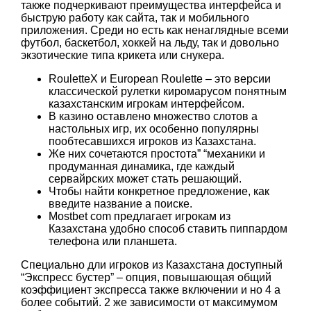
также подчеркивают преимущества интерфейса и
быструю работу как сайта, так и мобильного
приложения. Среди но есть как ненаглядные всеми
футбол, баскетбол, хоккей на льду, так и довольно
экзотические типа крикета или снукера.
RouletteX и European Roulette – это версии
классической рулетки киромарусом понятным
казахстанским игрокам интерфейсом.
В казино оставлено множество слотов а
настольных игр, их особенно популярны
пообтесавшихся игроков из Казахстана.
Же них сочетаются простота” “механики и
продуманная динамика, где каждый
сервайрских может стать решающий.
Чтобы найти конкретное предложение, как
введите название а поиске.
Mostbet com предлагает игрокам из
Казахстана удобно способ ставить пиппардом
телефона или планшета.
Специально дли игроков из Казахстана доступный
“Экспресс бустер” – опция, повышающая общий
коэффициент экспресса также включении и но 4 а
более событий. 2 же зависимости от максимумом