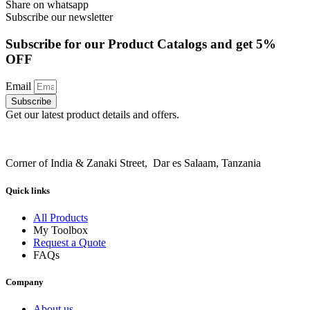
Share on whatsapp
Subscribe our newsletter
Subscribe for our Product Catalogs and get 5%
OFF
Email
Subscribe
Get our latest product details and offers.
Corner of India & Zanaki Street, Dar es Salaam, Tanzania
Quick links
All Products
My Toolbox
Request a Quote
FAQs
Company
About us