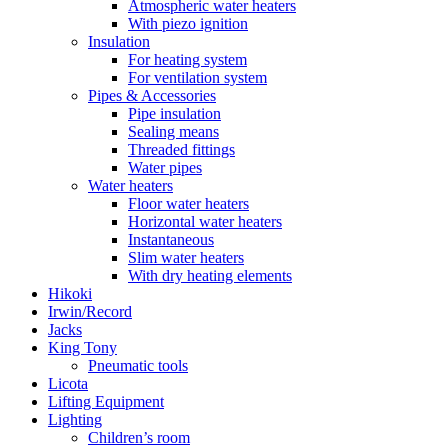
Atmospheric water heaters
With piezo ignition
Insulation
For heating system
For ventilation system
Pipes & Accessories
Pipe insulation
Sealing means
Threaded fittings
Water pipes
Water heaters
Floor water heaters
Horizontal water heaters
Instantaneous
Slim water heaters
With dry heating elements
Hikoki
Irwin/Record
Jacks
King Tony
Pneumatic tools
Licota
Lifting Equipment
Lighting
Children’s room