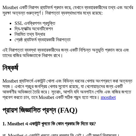
Mostbet একটি নিরাপদ প্ল্যাটফর্ম প্রদান করে, যেখানে ব্যবহারকারীদের তথ্য এবং অর্থের
সুরক্ষা অত্যন্ত গুরুত্বপূর্ণ। নিরাপত্তা ব্যবস্থাগুলোর মধ্যে রয়েছে:
SSL এনক্রিপশন প্রযুক্তি
দ্বি-ফ্যাক্টর অথেনটিকেশন
নিয়মিত তথ্য উদ্ধার
শ্রেষ্ঠ প্ল্যাটফর্ম ব্যবহারকারী নিরাপত্তা
এই নিরাপত্তা ব্যবস্থা ব্যবহারকারীদের জন্য একটি নিশ্চিন্ত অনুভূতি প্রদান করে এবং
তাদের বাজির অভিজ্ঞতাকে নিরাপদ রাখে।
নিষ্কर्ष
Mostbet প্ল্যাটফর্মে একাউন্ট খোলা এবং বিভিন্ন ধরনের খেলায় অংশগ্রহণ করা অত্যন্ত
সহজ। এখানে প্রচুর জনপ্রিয় খেলার সুযোগ রয়েছে, যা খেলোয়াড়দের জন্য একটি
আকর্ষণীয় অভিজ্ঞতা তৈরি করে। সুতরাং, আপনি যদি অনলাইন গেমিং এবং বাজির জগতে
প্রবেশ করতে চান, তবে Mostbet একটি সঠিক পছন্দ হতে পারে।
mostbet
প্রায়শ জিজ্ঞাসিত প্রশ্ন (FAQ)
1. Mostbet এ একাউন্ট খুলতে কি কোন প্রকার ফি দিতে হয়?
না, Mostbet এ একাউন্ট খুলতে কোন প্রকার ফি নেই। এটি সম্পূর্ণ বিনামূল্যে।