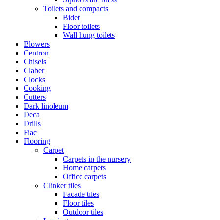
Toilets and compacts
Bidet
Floor toilets
Wall hung toilets
Blowers
Centron
Chisels
Claber
Clocks
Cooking
Cutters
Dark linoleum
Deca
Drills
Fiac
Flooring
Carpet
Carpets in the nursery
Home carpets
Office carpets
Clinker tiles
Facade tiles
Floor tiles
Outdoor tiles