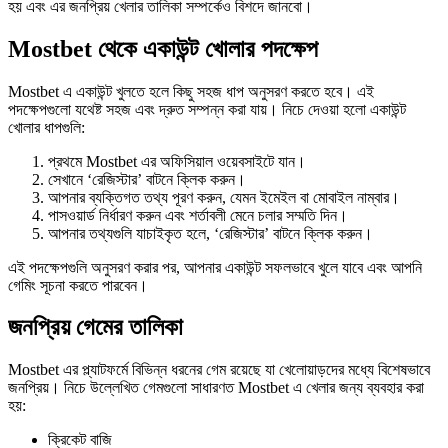
হয় এবং এর জনপ্রিয় খেলার তালিকা সম্পর্কেও বিশদে জানবো।
Mostbet থেকে একাউন্ট খোলার পদক্ষেপ
Mostbet এ একাউন্ট খুলতে হলে কিছু সহজ ধাপ অনুসরণ করতে হবে। এই
পদক্ষেপগুলো যথেষ্ট সহজ এবং দ্রুত সম্পন্ন করা যায়। নিচে দেওয়া হলো একাউন্ট
খোলার ধাপগুলি:
প্রথমে Mostbet এর অফিসিয়াল ওয়েবসাইটে যান।
সেখানে ‘রেজিস্টার’ বাটনে ক্লিক করুন।
আপনার ব্যক্তিগত তথ্য পূরণ করুন, যেমন ইমেইল বা মোবাইল নাম্বার।
পাসওয়ার্ড নির্ধারণ করুন এবং শর্তাবলী মেনে চলার সম্মতি দিন।
আপনার তথ্যগুলি যাচাইকৃত হলে, ‘রেজিস্টার’ বাটনে ক্লিক করুন।
এই পদক্ষেপগুলি অনুসরণ করার পর, আপনার একাউন্ট সফলভাবে খুলে যাবে এবং আপনি
গেমিং সূচনা করতে পারবেন।
জনপ্রিয় গেমের তালিকা
Mostbet এর প্ল্যাটফর্মে বিভিন্ন ধরনের গেম রয়েছে যা খেলোয়াড়দের মধ্যে বিশেষভাবে
জনপ্রিয়। নিচে উল্লেখিত গেমগুলো সাধারণত Mostbet এ খেলার জন্য ব্যবহার করা
হয়:
ক্রিকেট বাজি