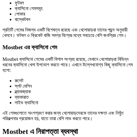
ফুটবল
ক্যাসিনো গেমসমূহ
পোকার
বাস্কেটবল
প্রতিটি গেমের নিজস্ব একটি বিশেষত্ব রয়েছে এবং খেলোয়াড়রা তাদের পছন্দ অনুযায়ী
খেলবে। ফটবল ও ক্রিকেট বাজি সমগ্র বিশ্বের মধ্যে সবচেয়ে বেশি জনপ্রিয় গেম।
Mostbet এর ক্যাসিনো গেম
Mostbet ক্যাসিনো গেমের একটি বিশাল সংগ্রহ রয়েছে, যেখানে খেলোয়াড়রা বিভিন্ন
ধরনের ক্যাসিনো খেলা উপভোগ করতে পারে। এখানে উল্লেখযোগ্য কিছু ক্যাসিনো গেম
হলো:
রুলেট
স্লট মেশিন
ব্ল্যাকজ্যাক
ব্যাকারাত
লাইভ ক্যাসিনো
এই গেমগুলোতে অংশগ্রহণ করার জন্য খেলোয়াড়দেরকে তাদের দক্ষতা এবং নিখুঁত
পরিকল্পনার প্রয়োজন হয়, যাতে তারা বেশি লাভ করতে পারে।
Mostbet এ নিরাপত্তা ব্যবস্থা