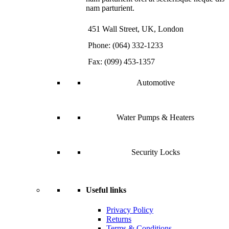
nam parturient.
451 Wall Street, UK, London
Phone: (064) 332-1233
Fax: (099) 453-1357
Automotive
Water Pumps & Heaters
Security Locks
Useful links
Privacy Policy
Returns
Terms & Conditions