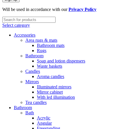
Will be used in accordance with our
Privacy Policy
Select category
Accessories
Area rugs & mats
Bathroom mats
Rugs
Bathroom
Soap and lotion dispensers
Waste baskets
Candles
Aroma candles
Mirrors
Illuminated mirrors
Mirror cabinet
With led illumination
Tea candles
Bathroom
Bath
Acrylic
Angular
Freestanding