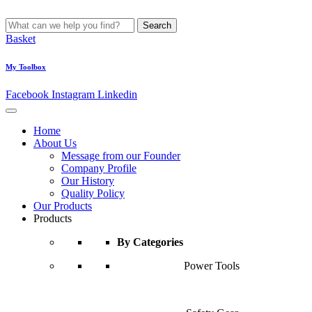
Search
Basket
My Toolbox
Facebook
Instagram
Linkedin
Home
About Us
Message from our Founder
Company Profile
Our History
Quality Policy
Our Products
Products
By Categories
Power Tools