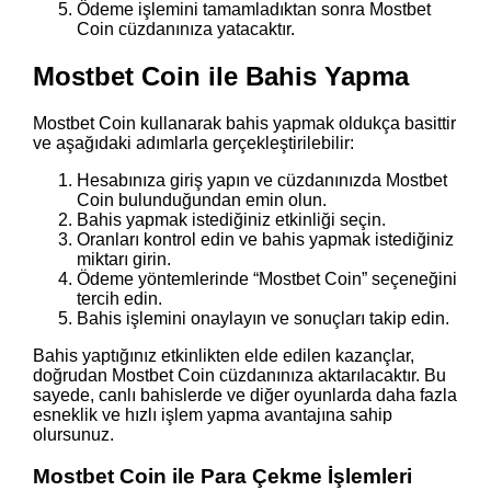
Ödeme işlemini tamamladıktan sonra Mostbet
Coin cüzdanınıza yatacaktır.
Mostbet Coin ile Bahis Yapma
Mostbet Coin kullanarak bahis yapmak oldukça basittir
ve aşağıdaki adımlarla gerçekleştirilebilir:
Hesabınıza giriş yapın ve cüzdanınızda Mostbet
Coin bulunduğundan emin olun.
Bahis yapmak istediğiniz etkinliği seçin.
Oranları kontrol edin ve bahis yapmak istediğiniz
miktarı girin.
Ödeme yöntemlerinde “Mostbet Coin” seçeneğini
tercih edin.
Bahis işlemini onaylayın ve sonuçları takip edin.
Bahis yaptığınız etkinlikten elde edilen kazançlar,
doğrudan Mostbet Coin cüzdanınıza aktarılacaktır. Bu
sayede, canlı bahislerde ve diğer oyunlarda daha fazla
esneklik ve hızlı işlem yapma avantajına sahip
olursunuz.
Mostbet Coin ile Para Çekme İşlemleri