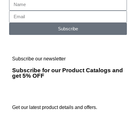
Subscribe
Subscribe our newsletter
Subscribe for our Product Catalogs and
get 5% OFF
Get our latest product details and offers.