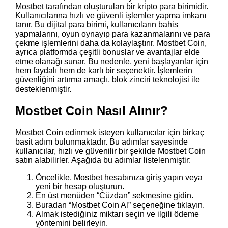
Mostbet tarafından oluşturulan bir kripto para birimidir.
Kullanıcılarına hızlı ve güvenli işlemler yapma imkanı
tanır. Bu dijital para birimi, kullanıcıların bahis
yapmalarını, oyun oynayıp para kazanmalarını ve para
çekme işlemlerini daha da kolaylaştırır. Mostbet Coin,
ayrıca platformda çeşitli bonuslar ve avantajlar elde
etme olanağı sunar. Bu nedenle, yeni başlayanlar için
hem faydalı hem de karlı bir seçenektir. İşlemlerin
güvenliğini artırma amaçlı, blok zinciri teknolojisi ile
desteklenmiştir.
Mostbet Coin Nasıl Alınır?
Mostbet Coin edinmek isteyen kullanıcılar için birkaç
basit adım bulunmaktadır. Bu adımlar sayesinde
kullanıcılar, hızlı ve güvenilir bir şekilde Mostbet Coin
satın alabilirler. Aşağıda bu adımlar listelenmiştir:
Öncelikle, Mostbet hesabınıza giriş yapın veya
yeni bir hesap oluşturun.
En üst menüden “Cüzdan” sekmesine gidin.
Buradan “Mostbet Coin Al” seçeneğine tıklayın.
Almak istediğiniz miktarı seçin ve ilgili ödeme
yöntemini belirleyin.