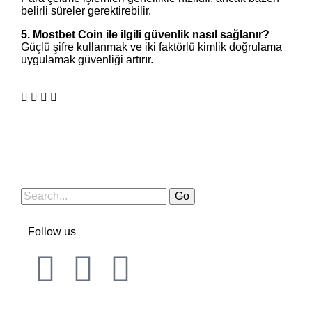
belirli süreler gerektirebilir.
5. Mostbet Coin ile ilgili güvenlik nasıl sağlanır?
Güçlü şifre kullanmak ve iki faktörlü kimlik doğrulama
uygulamak güvenliği artırır.
Go
Follow us