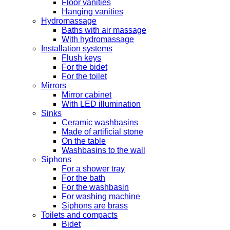
Floor vanities
Hanging vanities
Hydromassage
Baths with air massage
With hydromassage
Installation systems
Flush keys
For the bidet
For the toilet
Mirrors
Mirror cabinet
With LED illumination
Sinks
Ceramic washbasins
Made of artificial stone
On the table
Washbasins to the wall
Siphons
For a shower tray
For the bath
For the washbasin
For washing machine
Siphons are brass
Toilets and compacts
Bidet