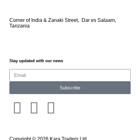
Corner of India & Zanaki Street, Dar es Salaam,
Tanzania
Stay updated with our news
Subscribe
Copyright © 2026 Kara Traders Ltd.