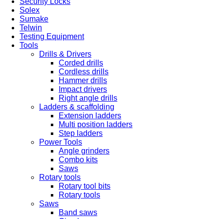
Security Locks
Solex
Sumake
Telwin
Testing Equipment
Tools
Drills & Drivers
Corded drills
Cordless drills
Hammer drills
Impact drivers
Right angle drills
Ladders & scaffolding
Extension ladders
Multi position ladders
Step ladders
Power Tools
Angle grinders
Combo kits
Saws
Rotary tools
Rotary tool bits
Rotary tools
Saws
Band saws