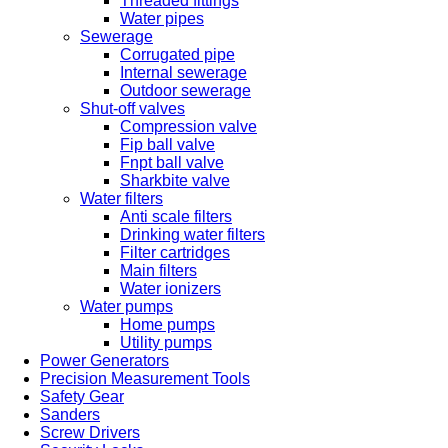
Threaded fittings
Water pipes
Sewerage
Corrugated pipe
Internal sewerage
Outdoor sewerage
Shut-off valves
Compression valve
Fip ball valve
Fnpt ball valve
Sharkbite valve
Water filters
Anti scale filters
Drinking water filters
Filter cartridges
Main filters
Water ionizers
Water pumps
Home pumps
Utility pumps
Power Generators
Precision Measurement Tools
Safety Gear
Sanders
Screw Drivers