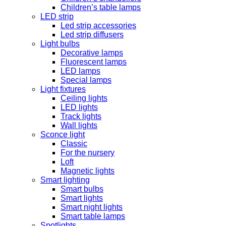
Children’s table lamps
LED strip
Led strip accessories
Led strip diffusers
Light bulbs
Decorative lamps
Fluorescent lamps
LED lamps
Special lamps
Light fixtures
Ceiling lights
LED lights
Track lights
Wall lights
Sconce light
Classic
For the nursery
Loft
Magnetic lights
Smart lighting
Smart bulbs
Smart lights
Smart night lights
Smart table lamps
Spotlights