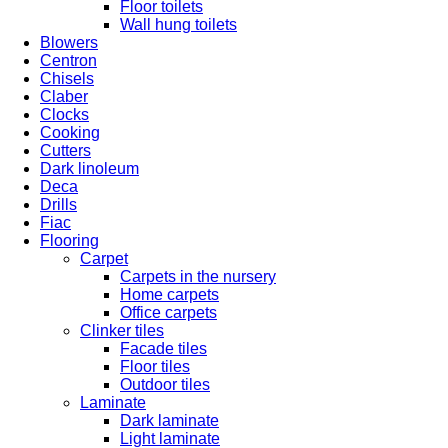
Floor toilets
Wall hung toilets
Blowers
Centron
Chisels
Claber
Clocks
Cooking
Cutters
Dark linoleum
Deca
Drills
Fiac
Flooring
Carpet
Carpets in the nursery
Home carpets
Office carpets
Clinker tiles
Facade tiles
Floor tiles
Outdoor tiles
Laminate
Dark laminate
Light laminate