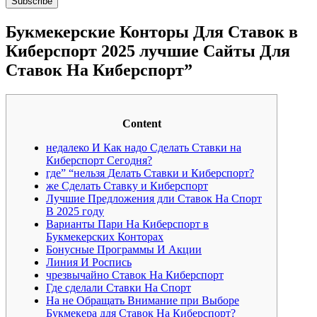
Subscribe
Букмекерские Конторы Для Ставок в
Киберспорт 2025 лучшие Сайты Для
Ставок На Киберспорт”
Content
недалеко И Как надо Сделать Ставки на
Киберспорт Сегодня?
где” “нельзя Делать Ставки и Киберспорт?
же Сделать Ставку и Киберспорт
Лучшие Предложения дли Ставок На Спорт
В 2025 году
Варианты Пари На Киберспорт в
Букмекерских Конторах
Бонусные Программы И Акции
Линия И Роспись
чрезвычайно Ставок На Киберспорт
Где сделали Ставки На Спорт
На не Обращать Внимание при Выборе
Букмекера ддя Ставок На Киберспорт?