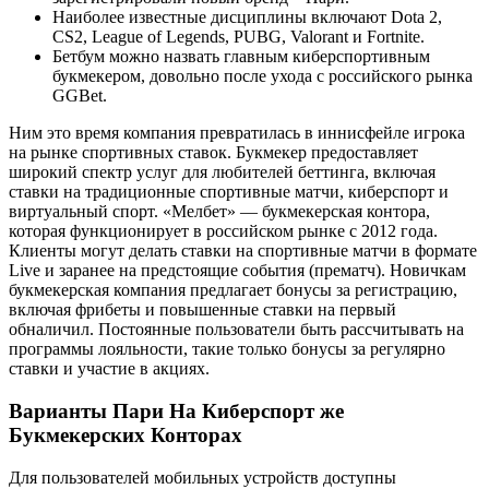
Наиболее известные дисциплины включают Dota 2,
CS2, League of Legends, PUBG, Valorant и Fortnite.
Бетбум можно назвать главным киберспортивным
букмекером, довольно после ухода с российского рынка
GGBet.
Ним это время компания превратилась в иннисфейле игрока
на рынке спортивных ставок. Букмекер предоставляет
широкий спектр услуг для любителей беттинга, включая
ставки на традиционные спортивные матчи, киберспорт и
виртуальный спорт. «Мелбет» — букмекерская контора,
которая функционирует в российском рынке с 2012 года.
Клиенты могут делать ставки на спортивные матчи в формате
Live и заранее на предстоящие события (прематч). Новичкам
букмекерская компания предлагает бонусы за регистрацию,
включая фрибеты и повышенные ставки на первый
обналичил. Постоянные пользователи быть рассчитывать на
программы лояльности, такие только бонусы за регулярно
ставки и участие в акциях.
Варианты Пари На Киберспорт же
Букмекерских Конторах
Для пользователей мобильных устройств доступны