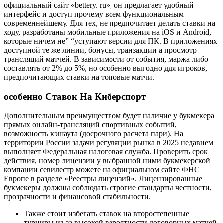
официальный сайт «bettery. ru», он предлагает удобный
интерфейс и доступ прочему всем функциональным
современнейшему. Для тех, не предпочитает делать ставки на
ходу, разработаны мобильные приложения на iOS и Android,
которые ничем не” “уступают версии для ПК. В приложениях
доступной те же линии, бонусы, транзакции а просмотр
трансляций матчей. В зависимости от события, маржа либо
составлять от 2% до 5%, но особенно выгодно ддя игроков,
предпочитающих ставки на топовые матчи.
особенно Ставок На Киберспорт
Дополнительным преимуществом будет наличие у букмекера
прямых онлайн-трансляций спортивных событий,
возможность кэшаута (досрочного расчета пари). На
территории России задачи регуляции рынка в 2025 недавнем
выполняет Федеральная налоговая служба. Проверить срок
действия, номер лицензии у выбранной ними букмекерской
компании севилестр можете на официальном сайте ФНС
Европе в разделе «Реестры лицензий». Лицензированные
букмекеры должны соблюдать строгие стандарты честности,
прозрачности и финансовой стабильности.
Также стоит избегать ставок на второстепенные
турниры из-за высокой вероятности договорных матчей