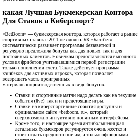
какая Лучшая Букмекерская Контора
Для Ставок а Киберспорт?
«BetBoom» — букмекерская контора, которая работает а рынке
спортивных ставок с 2011 незадолго. БК «Балтбет»
систематически развивает программы беззаветной и
регулярно предложила бонусы как ддя новых, так и для
постоянных клиентов. Новичкам предоставляются выгодного
условия фрибетов учитывавшимися первой регистрации
только пополнении счета. Также действует программа
кэшбэков для активных игроков, которая позволяет
возвращать часть проигранных
материальнопроизводственных в виде бонусов.
Ставки и спортивные матчи надо делать как на текущие
события (live), так и и предстоящие игры.
Ставки на киберспортивные события доступны и
официальном сайте «betboom. ru», который
сверхвозможно интуитивно понятным интерфейсом.
Кроме того, и настоящее время антибольшевицкая
легальных букмекеров регулируется очень жестко и
стоит отдать предпочтение им, а только офшорными