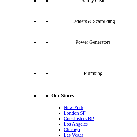
Safety Gear
Ladders & Scafollding
Power Generators
Plumbing
Our Stores
New York
London SF
Cockfosters BP
Los Angeles
Chicago
Las Vegas