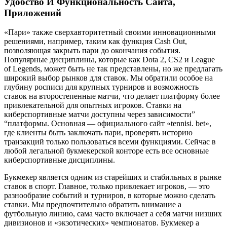
Удобство И Функциональность Сайта,
Приложений
«Пари» также сверхавторитетный своими инновационными
решениями, например, таким как функция Cash Out,
позволяющая закрыть пари до окончания события.
Популярные дисциплины, которые как Dota 2, CS2 и League
of Legends, может быть не так представлены, но же предлагать
широкий выбор рынков для ставок. Мы обратили особое на
глубину росписи для крупных турниров и возможность
ставок на второстепенные матчи, что делает платформу более
привлекательной для опытных игроков. Ставки на
киберспортивные матчи доступны через зависимости”
“платформы. Основная — официального сайт «tennisi. bet»,
где клиенты быть заключать пари, проверять историю
транзакций только пользоваться всеми функциями. Сейчас в
любой легальной букмекерской конторе есть все основные
киберспортивные дисциплины.
Букмекер является одним из старейших и стабильных в рынке
ставок в спорт. Главное, только привлекает игроков, — это
разнообразие событий и турниров, в которые можно сделать
ставки. Мы предпочтительно обратить внимание а
футбольную линию, сама часто включает а себя матчи низших
дивизионов и «экзотических» чемпионатов. Букмекер а