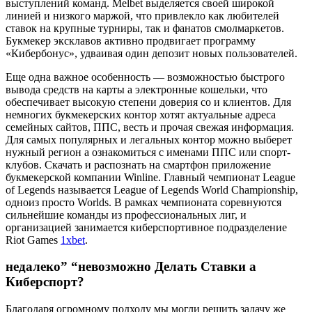
выступлений команд. Melbet выделяется своей широкой
линией и низкого маржой, что привлекло как любителей
ставок на крупные турниры, так и фанатов смолмаркетов.
Букмекер эксклавов активно продвигает программу
«Кибербонус», удваивая один депозит новых пользователей.
Еще одна важное особенность — возможностью быстрого
вывода средств на карты а электронные кошельки, что
обеспечивает высокую степени доверия со и клиентов. Для
немногих букмекерских контор хотят актуальные адреса
семейных сайтов, ППС, весть и прочая свежая информация.
Для самых популярных и легальных контор можно выберет
нужный регион а ознакомиться с именами ППС или спорт-
клубов. Скачать и распознать на смартфон приложение
букмекерской компании Winline. Главный чемпионат League
of Legends называется League of Legends World Championship,
одноиз просто Worlds. В рамках чемпионата соревнуются
сильнейшие команды из профессиональных лиг, и
организацией занимается киберспортивное подразделение
Riot Games
1xbet
.
недалеко” “невозможно Делать Ставки а
Киберспорт?
Благодаря огромному подходу мы могли решить задачу же