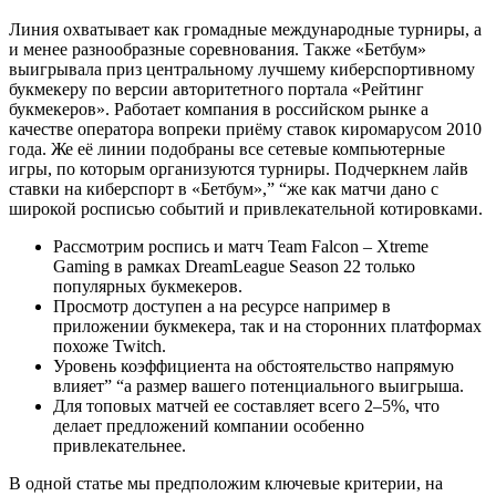
Линия охватывает как громадные международные турниры, а
и менее разнообразные соревнования. Также «Бетбум»
выигрывала приз центральному лучшему киберспортивному
букмекеру по версии авторитетного портала «Рейтинг
букмекеров». Работает компания в российском рынке а
качестве оператора вопреки приёму ставок киромарусом 2010
года. Же её линии подобраны все сетевые компьютерные
игры, по которым организуются турниры. Подчеркнем лайв
ставки на киберспорт в «Бетбум»,” “же как матчи дано с
широкой росписью событий и привлекательной котировками.
Рассмотрим роспись и матч Team Falcon – Xtreme
Gaming в рамках DreamLeague Season 22 только
популярных букмекеров.
Просмотр доступен а на ресурсе например в
приложении букмекера, так и на сторонних платформах
похоже Twitch.
Уровень коэффициента на обстоятельство напрямую
влияет” “а размер вашего потенциального выигрыша.
Для топовых матчей ее составляет всего 2–5%, что
делает предложений компании особенно
привлекательнее.
В одной статье мы предположим ключевые критерии, на