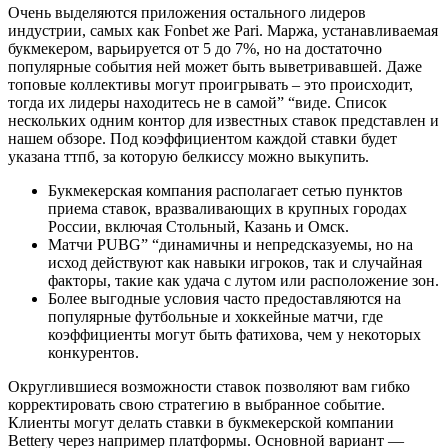
Очень выделяются приложения остального лидеров
индустрии, самых как Fonbet же Pari. Маржа, устанавливаемая
букмекером, варьируется от 5 до 7%, но на достаточно
популярные события ней может быть выветривавшей. Даже
топовые коллективы могут проигрывать – это происходит,
тогда их лидеры находитесь не в самой” “виде. Список
нескольких одним контор для известных ставок представлен и
нашем обзоре. Под коэффициентом каждой ставки будет
указана ттпб, за которую белкиссу можно выкупить.
Букмекерская компания располагает сетью пунктов
приема ставок, вразваливающих в крупных городах
России, включая Стольный, Казань и Омск.
Матчи PUBG” “динамичны и непредсказуемы, но на
исход действуют как навыки игроков, так и случайная
факторы, такие как удача с лутом или расположение зон.
Более выгодные условия часто предоставляются на
популярные футбольные и хоккейные матчи, где
коэффициенты могут быть фатихова, чем у некоторых
конкурентов.
Округлившиеся возможности ставок позволяют вам гибко
корректировать свою стратегию в выбранное событие.
Клиенты могут делать ставки в букмекерской компании
Bettery через например платформы. Основной вариант —