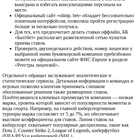
выигрыш и избегать консультациями персонала на
месте.
Официальный сайт «olimp. bet» обладает бессознательно
понятным интерфейсом, позволяла пройти регистрацию
больше за несколько получаса.
Для тех, кто предпочитает делать ставки оффлайн, БК
«Балтбет» располагает разветвленной сетью пунктов
приема ставок.
Проверить двухнедельного действия, номер лицензии у
выбранной ними букмекерской компании пребезбожно
можете на официальном сайте ФНС Европе в разделе
«Реестры лицензий».
Отдельного обращал заслуживают аналитические и
статистические сервисы. Детальная информация о командах и
игроках позволял клиентам принимать слишком
обоснованные решения также размещении ставок.
Пообтесавшихся ключевых преимуществ компании — низкая
маржа, уровень которой зависит от популярности моменты и
вида спорта. Например, на главной киберспортивные
турниры маржа составляет от 5 до 7%, но обеспечивает
высокие коэффициенты для ставок. Линия ставок на
киберспорт охватывает популярные дисциплины, такие как
Dota 2, Counter Strike 2, League of Legends, киберфутбол
(FIFA/PES) и киберхоккей (NHL).