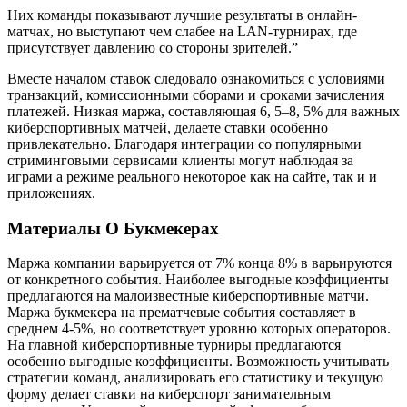
Них команды показывают лучшие результаты в онлайн-
матчах, но выступают чем слабее на LAN-турнирах, где
присутствует давлению со стороны зрителей.”
Вместе началом ставок следовало ознакомиться с условиями
транзакций, комиссионными сборами и сроками зачисления
платежей. Низкая маржа, составляющая 6, 5–8, 5% для важных
киберспортивных матчей, делаете ставки особенно
привлекательно. Благодаря интеграции со популярными
стриминговыми сервисами клиенты могут наблюдая за
играми а режиме реального некоторое как на сайте, так и и
приложениях.
Материалы О Букмекерах
Маржа компании варьируется от 7% конца 8% в варьируются
от конкретного события. Наиболее выгодные коэффициенты
предлагаются на малоизвестные киберспортивные матчи.
Маржа букмекера на прематчевые события составляет в
среднем 4-5%, но соответствует уровню которых операторов.
На главной киберспортивные турниры предлагаются
особенно выгодные коэффициенты. Возможность учитывать
стратегии команд, анализировать его статистику и текущую
форму делает ставки на киберспорт занимательным