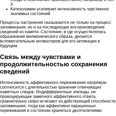
X
Катехоламин усиливает интенсивность чувственно
значимых состояний
Процессы настроения сказываются не только на процесс
запоминания, но и на последующее воспроизведение
сведений из памяти. Состояние, в где осуществлялось
образование мнемонического образа, делается
вспомогательным активатором для его активации в
будущем.
Связь между чувствами и
продолжительностью сохранения
сведений
Интенсивность аффективного переживания напрямую
соотносится с длительностью хранения отвечающих
памятных следов. Индифферентные эпизоды, не
провоцирующие заметного аффективного ответа,
сравнительно скоро исчезают из действующей способности
запоминания, тогда как аффективно окрашенные
переживания в состоянии храниться десятилетиями.