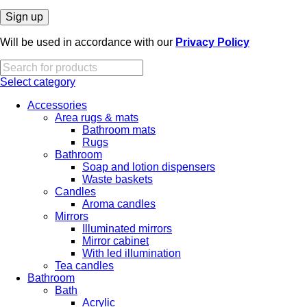
Will be used in accordance with our
Privacy Policy
Select category
Accessories
Area rugs & mats
Bathroom mats
Rugs
Bathroom
Soap and lotion dispensers
Waste baskets
Candles
Aroma candles
Mirrors
Illuminated mirrors
Mirror cabinet
With led illumination
Tea candles
Bathroom
Bath
Acrylic