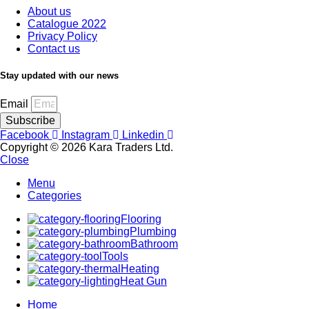
About us
Catalogue 2022
Privacy Policy
Contact us
Stay updated with our news
Email
Subscribe
Facebook
Instagram
Linkedin
Copyright © 2026 Kara Traders Ltd.
Close
Menu
Categories
Flooring
Plumbing
Bathroom
Tools
Heating
Heat Gun
Home