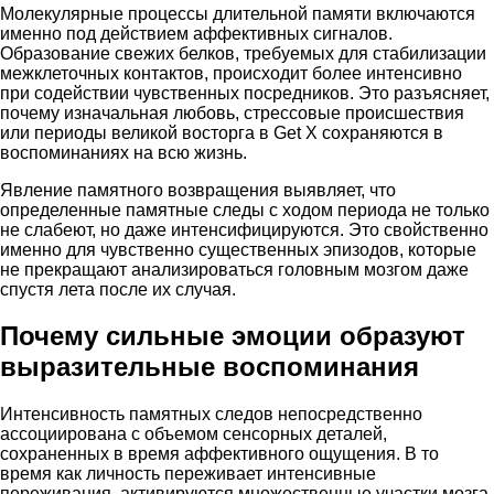
Молекулярные процессы длительной памяти включаются
именно под действием аффективных сигналов.
Образование свежих белков, требуемых для стабилизации
межклеточных контактов, происходит более интенсивно
при содействии чувственных посредников. Это разъясняет,
почему изначальная любовь, стрессовые происшествия
или периоды великой восторга в Get X сохраняются в
воспоминаниях на всю жизнь.
Явление памятного возвращения выявляет, что
определенные памятные следы с ходом периода не только
не слабеют, но даже интенсифицируются. Это свойственно
именно для чувственно существенных эпизодов, которые
не прекращают анализироваться головным мозгом даже
спустя лета после их случая.
Почему сильные эмоции образуют
выразительные воспоминания
Интенсивность памятных следов непосредственно
ассоциирована с объемом сенсорных деталей,
сохраненных в время аффективного ощущения. В то
время как личность переживает интенсивные
переживания, активируются множественные участки мозга,