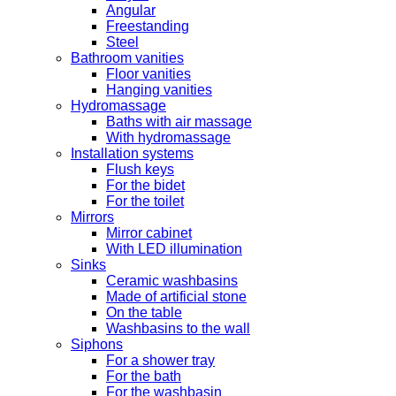
Angular
Freestanding
Steel
Bathroom vanities
Floor vanities
Hanging vanities
Hydromassage
Baths with air massage
With hydromassage
Installation systems
Flush keys
For the bidet
For the toilet
Mirrors
Mirror cabinet
With LED illumination
Sinks
Ceramic washbasins
Made of artificial stone
On the table
Washbasins to the wall
Siphons
For a shower tray
For the bath
For the washbasin