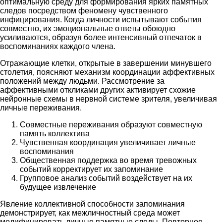
оптимальную среду для формирования ярких памятных
следов посредством феномену чувственного
инфицирования. Когда личности испытывают события
совместно, их эмоциональные ответы обоюдно
усиливаются, образуя более интенсивный отпечаток в
воспоминаниях каждого члена.
Отражающие клетки, открытые в завершении минувшего
столетия, поясняют механизм координации аффективных
положений между людьми. Рассмотрение за
аффективными откликами других активирует схожие
нейронные схемы в нервной системе зрителя, увеличивая
личные переживания.
Совместные переживания образуют совместную
память коллектива
Чувственная координация увеличивает личные
воспоминания
Общественная поддержка во время тревожных
событий корректирует их запоминание
Групповое анализ событий воздействует на их
будущее извлечение
Явление коллективной способности запоминания
демонстрирует, как межличностный среда может
модифицировать личные памятные следы. Повторное