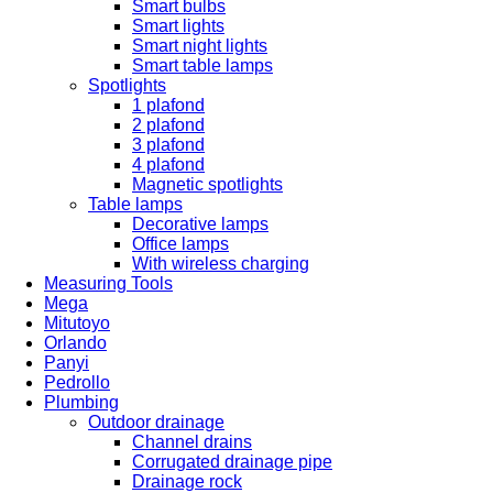
Smart bulbs
Smart lights
Smart night lights
Smart table lamps
Spotlights
1 plafond
2 plafond
3 plafond
4 plafond
Magnetic spotlights
Table lamps
Decorative lamps
Office lamps
With wireless charging
Measuring Tools
Mega
Mitutoyo
Orlando
Panyi
Pedrollo
Plumbing
Outdoor drainage
Channel drains
Corrugated drainage pipe
Drainage rock