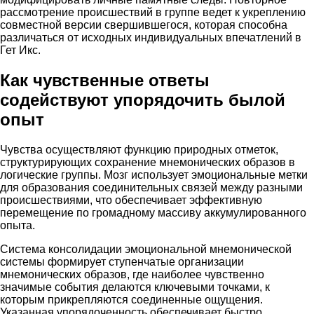
рассмотрение происшествий в группе ведет к укреплению
совместной версии свершившегося, которая способна
различаться от исходных индивидуальных впечатлений в
Гет Икс.
Как чувственные ответы
содействуют упорядочить былой
опыт
Чувства осуществляют функцию природных отметок,
структурирующих сохранение мнемонических образов в
логические группы. Мозг использует эмоциональные метки
для образования соединительных связей между разными
происшествиями, что обеспечивает эффективную
перемещение по громадному массиву аккумулированного
опыта.
Система консолидации эмоциональной мнемонической
системы формирует ступенчатые организации
мнемонических образов, где наиболее чувственно
значимые события делаются ключевыми точками, к
которым прикрепляются соединенные ощущения.
Указанная упорядоченность обеспечивает быстро