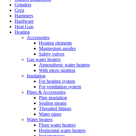
Grinders
Groz
Hammers
Hardware
Heat Gun
Heating
Accessories
Heating elements
Magnesium anodes
Safety valves
Gas water heaters
Atmospheric water heaters
With piezo ignition
Insulation
For heating system
For ventilation system
Pipes & Accessories
Pipe insulation
Sealing means
Threaded fittings
Water pipes
Water heaters
Floor water heaters
Horizontal water heaters
Instantaneous