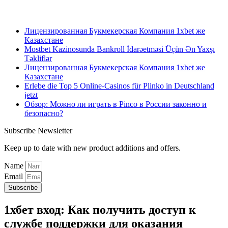
Лицензированная Букмекерская Компания 1xbet же
Казахстане
Mostbet Kazinosunda Bankroll İdarəetməsi Üçün Ən Yaxşı
Təkliflər
Лицензированная Букмекерская Компания 1xbet же
Казахстане
Erlebe die Top 5 Online-Casinos für Plinko in Deutschland
jetzt
Обзор: Можно ли играть в Pinco в России законно и
безопасно?
Subscribe Newsletter
Keep up to date with new product additions and offers.
Name
Email
Subscribe
1хбет вход: Как получить доступ к
службе поддержки для оказания