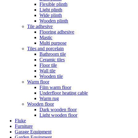
Flexible plinth
Light plinth
Wide plinth
Wooden plinth
Tile adhesive
Flooring adhesive
Mastic
Multi purpose
Tiles and porcelain
Bathroom tile
Ceramic tiles
Floor tile
Wall tile
Wooden tile
Warm floor
Film warm floor
Underfloor heating cable
Warm rug
Wooden floor
Dark wooden floor
Light wooden floor
Fluke
Furniture
Garage Equipment
Garden Equipment