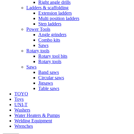
Right angle drills
Ladders & scaffolding
Extension ladders
Multi position ladders
Step ladders
Power Tools
Angle grinders
Combo kits
Saws
Rotary tools
Rotary tool bits
Rotary tools
Saws
Band saws
Circular saws
Jigsaws
Table saws
TOYO
Toys
UNI-T
Washers
Water Heaters & Pumps
Welding Equipment
Wrenches