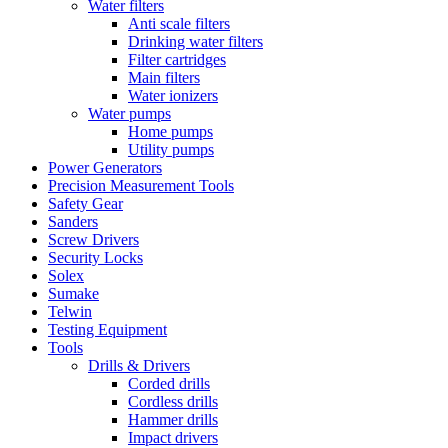
Water filters
Anti scale filters
Drinking water filters
Filter cartridges
Main filters
Water ionizers
Water pumps
Home pumps
Utility pumps
Power Generators
Precision Measurement Tools
Safety Gear
Sanders
Screw Drivers
Security Locks
Solex
Sumake
Telwin
Testing Equipment
Tools
Drills & Drivers
Corded drills
Cordless drills
Hammer drills
Impact drivers