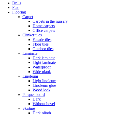
Drills
Fiac
Flooring
Carpet
Carpets in the nursery
Home carpets
Office carpets
Clinker tiles
Facade tiles
Floor tiles
Outdoor tiles
Laminate
Dark laminate
Light laminate
Waterproof
Wide plank
Linoleum
Light linoleum
Linoleum glue
Wood look
Parquet board
Dark
Without bevel
Skirting
Dark plinth