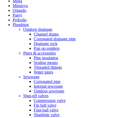
Mega
Mitutoyo
Orlando
Panyi
Pedrollo
Plumbing
Outdoor drainage
Channel drains
Corrugated drainage pipe
Drainage rock
Pop up emitters
Pipes & accessories
Pipe insulation
Sealing means
Threaded fittings
Water pipes
Sewerage
Corrugated pipe
Internal sewerage
Outdoor sewerage
Shut-off valves
Compression valve
Fip ball valve
Fnpt ball valve
Sharkbite valve