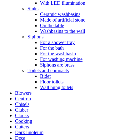
With LED illumination
Sinks
Ceramic washbasins
Made of artificial stone
On the table
Washbasins to the wall
Siphons
For a shower tray
For the bath
For the washbasin
For washing machine
Siphons are brass
Toilets and compacts
Bidet
Floor toilets
Wall hung toilets
Blowers
Centron
Chisels
Claber
Clocks
Cooking
Cutters
Dark linoleum
Deca