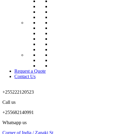
Request a Quote
Contact Us
+255222120523
Call us
+255682140991
Whatsapp us
Corner of India / Zanaki St