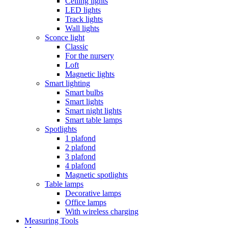
Ceiling lights
LED lights
Track lights
Wall lights
Sconce light
Classic
For the nursery
Loft
Magnetic lights
Smart lighting
Smart bulbs
Smart lights
Smart night lights
Smart table lamps
Spotlights
1 plafond
2 plafond
3 plafond
4 plafond
Magnetic spotlights
Table lamps
Decorative lamps
Office lamps
With wireless charging
Measuring Tools