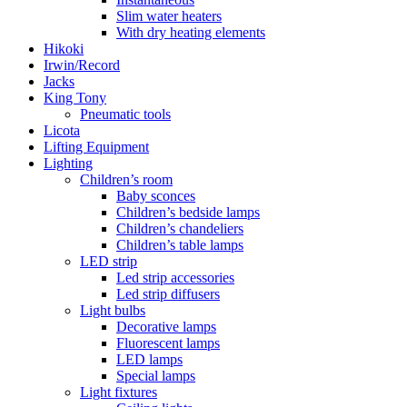
Slim water heaters
With dry heating elements
Hikoki
Irwin/Record
Jacks
King Tony
Pneumatic tools
Licota
Lifting Equipment
Lighting
Children’s room
Baby sconces
Children’s bedside lamps
Children’s chandeliers
Children’s table lamps
LED strip
Led strip accessories
Led strip diffusers
Light bulbs
Decorative lamps
Fluorescent lamps
LED lamps
Special lamps
Light fixtures