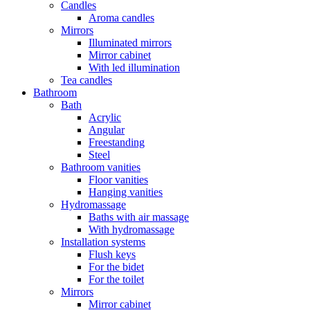
Candles
Aroma candles
Mirrors
Illuminated mirrors
Mirror cabinet
With led illumination
Tea candles
Bathroom
Bath
Acrylic
Angular
Freestanding
Steel
Bathroom vanities
Floor vanities
Hanging vanities
Hydromassage
Baths with air massage
With hydromassage
Installation systems
Flush keys
For the bidet
For the toilet
Mirrors
Mirror cabinet